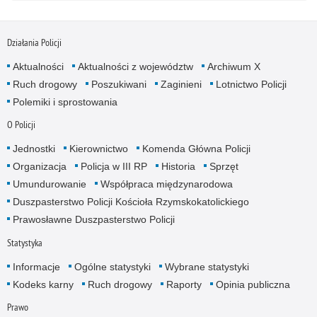
Działania Policji
Aktualności
Aktualności z województw
Archiwum X
Ruch drogowy
Poszukiwani
Zaginieni
Lotnictwo Policji
Polemiki i sprostowania
O Policji
Jednostki
Kierownictwo
Komenda Główna Policji
Organizacja
Policja w III RP
Historia
Sprzęt
Umundurowanie
Współpraca międzynarodowa
Duszpasterstwo Policji Kościoła Rzymskokatolickiego
Prawosławne Duszpasterstwo Policji
Statystyka
Informacje
Ogólne statystyki
Wybrane statystyki
Kodeks karny
Ruch drogowy
Raporty
Opinia publiczna
Prawo