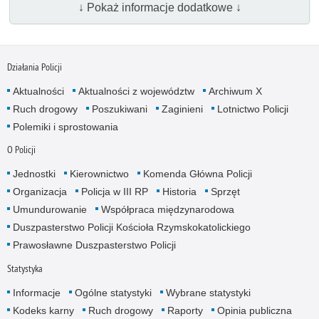
↓ Pokaż informacje dodatkowe ↓
Działania Policji
Aktualności
Aktualności z województw
Archiwum X
Ruch drogowy
Poszukiwani
Zaginieni
Lotnictwo Policji
Polemiki i sprostowania
O Policji
Jednostki
Kierownictwo
Komenda Główna Policji
Organizacja
Policja w III RP
Historia
Sprzęt
Umundurowanie
Współpraca międzynarodowa
Duszpasterstwo Policji Kościoła Rzymskokatolickiego
Prawosławne Duszpasterstwo Policji
Statystyka
Informacje
Ogólne statystyki
Wybrane statystyki
Kodeks karny
Ruch drogowy
Raporty
Opinia publiczna