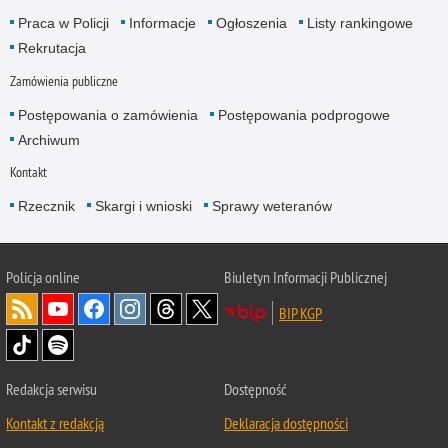
Praca w Policji
Informacje
Ogłoszenia
Listy rankingowe
Rekrutacja
Zamówienia publiczne
Postępowania o zamówienia
Postępowania podprogowe
Archiwum
Kontakt
Rzecznik
Skargi i wnioski
Sprawy weteranów
Policja
online
Biuletyn Informacji Publicznej
BIP KGP
Redakcja serwisu
Dostępność
Kontakt z redakcją
Deklaracja dostępności