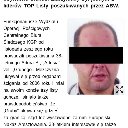
liderów TOP Listy poszukiwanych przez ABW.
Funkcjonariusze Wydziału
Operacji Pościgowych
Centralnego Biura
Śledczego KGP od
listopada zeszłego roku
prowadzili poszukiwania 38-
letniego Artura B., „Artusia”
vel. „Grubego”. Mężczyzna
ukrywał się przed organami
ścigania od 2006 roku i miał
na swoim koncie trzy listy
gończe. Istniało także
prawdopodobieństwo, że
„Gruby” ukrywa się gdzieś
za granicą, stąd też wystawiono za nim Europejski
Nakaz Aresztowania. 38-latkiem interesował się także