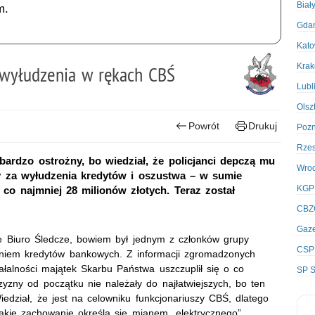
Biał
m.
Gda
Kato
Kra
wyłudzenia w rękach CBŚ
Lubl
Olsz
Powrót
Drukuj
Poz
Rze
bardzo ostrożny, bo wiedział, że policjanci depczą mu
Wro
ny za wyłudzenia kredytów i oszustwa – w sumie
KGP
co najmniej 28 milionów złotych. Teraz został
CBZ
Gaze
ne Biuro Śledcze, bowiem był jednym z członków grupy
CSP
zaniem kredytów bankowych. Z informacji zgromadzonych
iałalności majątek Skarbu Państwa uszczuplił się o co
SP S
yzny od początku nie należały do najłatwiejszych, bo ten
iedział, że jest na celowniku funkcjonariuszy CBŚ, dlatego
takie zachowanie określa się mianem „elektrycznego”.