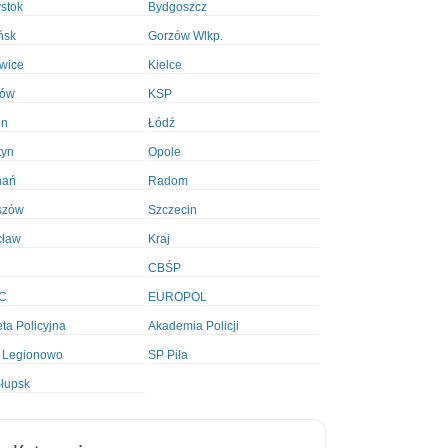
ystok
Bydgoszcz
ńsk
Gorzów Wlkp.
wice
Kielce
ków
KSP
in
Łódź
tyn
Opole
nań
Radom
szów
Szczecin
cław
Kraj
CBŚP
C
EUROPOL
ta Policyjna
Akademia Policji
 Legionowo
SP Piła
łupsk