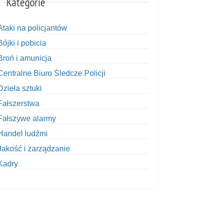
Kategorie
Ataki na policjantów
Bójki i pobicia
Broń i amunicja
Centralne Biuro Śledcze Policji
Dzieła sztuki
Fałszerstwa
Fałszywe alarmy
Handel ludźmi
Jakość i zarządzanie
Kadry
Kobiety w Policji
Korupcja
Kradzież