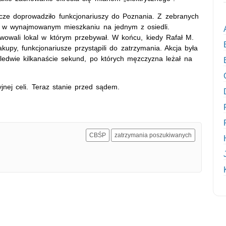
cze doprowadziło funkcjonariuszy do Poznania. Z zebranych
ię w wynajmowanym mieszkaniu na jednym z osiedli.
rwowali lokal w którym przebywał. W końcu, kiedy Rafał M.
upy, funkcjonariusze przystąpili do zatrzymania. Akcja była
edwie kilkanaście sekund, po których męzczyzna leżał na
yjnej celi. Teraz stanie przed sądem.
CBŚP
zatrzymania poszukiwanych