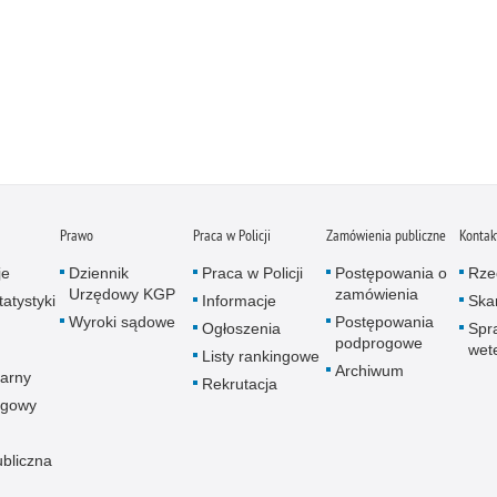
Prawo
Praca w Policji
Zamówienia publiczne
Kontak
je
Dziennik
Praca w Policji
Postępowania o
Rze
Urzędowy KGP
zamówienia
atystyki
Informacje
Skar
Wyroki sądowe
Postępowania
Ogłoszenia
Spr
podprogowe
wet
Listy rankingowe
Archiwum
arny
Rekrutacja
ogowy
ubliczna