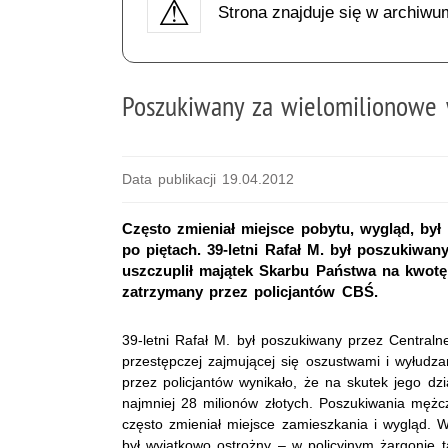
Strona znajduje się w archiwu
Poszukiwany za wielomilionowe 
Data publikacji 19.04.2012
Często zmieniał miejsce pobytu, wygląd, był 
po piętach. 39-letni Rafał M. był poszukiwa
uszczuplił majątek Skarbu Państwa na kwotę 
zatrzymany przez policjantów CBŚ.
39-letni Rafał M. był poszukiwany przez Central
przestępczej zajmującej się oszustwami i wyłud
przez policjantów wynikało, że na skutek jego dz
najmniej 28 milionów złotych. Poszukiwania mężcz
często zmieniał miejsce zamieszkania i wygląd. W
był wyjątkowo ostrożny – w policyjnym żargonie 