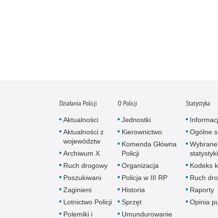
Działania Policji
O Policji
Statystyka
Aktualności
Jednostki
Informac
Aktualności z
Kierownictwo
Ogólne st
województw
Komenda Główna
Wybrane
Archiwum X
Policji
statystyki
Ruch drogowy
Organizacja
Kodeks k
Poszukiwani
Policja w III RP
Ruch dr
Zaginieni
Historia
Raporty
Lotnictwo Policji
Sprzęt
Opinia p
Polemiki i
Umundurowanie