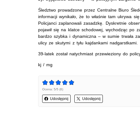
Śledztwo prowadzone przez Centralne Biuro Śled
informacji wynikało, że to właśnie tam ukrywa s
Policjanci zaplanowali zasadzkę. Dyskretnie obse
pojawił się na klatce schodowej, wychodząc po zak
bardzo szybka i dynamiczna – w sumie trwała zal
ulicy ze skutymi z tyłu kajdankami nadgarstkami.
39-latek został natychmiast przewieziony do polic
kj / mg
Ocena: 5/5 (6)
Udostępnij
Udostępnij