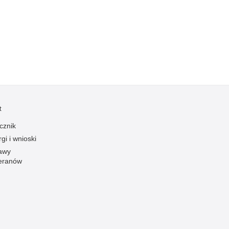
Kradzieże z włamaniem
Kultura
Logistyka, wyposażenie
Materiały wybuchowe
Nagrodzeni policjanci
Napady na banki
Napady na taksówkarzy
t
Napady na tiry
cznik
Nielegalny handel farmaceutykami
gi i wnioski
Nietrzeźwi kierujący
awy
eranów
Nietrzeźwi opiekunowie
Nietrzeźwi pracownicy
Niszczenie mienia
Nowoczesne technologie w pracy Policji
Odpowiedzialność majątkowa Policji