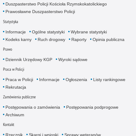
Duszpasterstwo Policji Kościoła Rzymskokatolickiego
Prawosławne Duszpasterstwo Policji
Statystyka
Informacje
Ogólne statystyki
Wybrane statystyki
Kodeks karny
Ruch drogowy
Raporty
Opinia publiczna
Prawo
Dziennik Urzędowy KGP
Wyroki sądowe
Praca w Policji
Praca w Policji
Informacje
Ogłoszenia
Listy rankingowe
Rekrutacja
Zamówienia publiczne
Postępowania o zamówienia
Postępowania podprogowe
Archiwum
Kontakt
Rzecznik
Skargi i wnioski
Sprawy weteranów