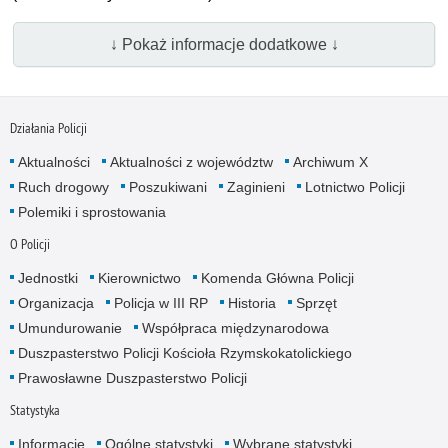
↓ Pokaż informacje dodatkowe ↓
Działania Policji
Aktualności
Aktualności z województw
Archiwum X
Ruch drogowy
Poszukiwani
Zaginieni
Lotnictwo Policji
Polemiki i sprostowania
O Policji
Jednostki
Kierownictwo
Komenda Główna Policji
Organizacja
Policja w III RP
Historia
Sprzęt
Umundurowanie
Współpraca międzynarodowa
Duszpasterstwo Policji Kościoła Rzymskokatolickiego
Prawosławne Duszpasterstwo Policji
Statystyka
Informacje
Ogólne statystyki
Wybrane statystyki