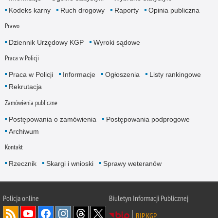
Kodeks karny
Ruch drogowy
Raporty
Opinia publiczna
Prawo
Dziennik Urzędowy KGP
Wyroki sądowe
Praca w Policji
Praca w Policji
Informacje
Ogłoszenia
Listy rankingowe
Rekrutacja
Zamówienia publiczne
Postępowania o zamówienia
Postępowania podprogowe
Archiwum
Kontakt
Rzecznik
Skargi i wnioski
Sprawy weteranów
Policja
online
Biuletyn Informacji Publicznej
BIP KGP