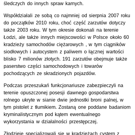
śledczych do innych spraw karnych.
Współdziałali ze sobą co najmniej od sierpnia 2007 roku
do początków 2010 roku, choć część zarzutów dotyczy
także 2003 roku. W tym okresie dokonali na terenie
Łodzi, ale także innych miejscowości w Polsce około 60
kradzieży samochodów ciężarowych , w tym ciągników
siodłowych i autocystern z paliwem o łącznej wartości
blisko 7 milionów złotych. 191 zarzutów obejmuje także
paserstwo części samochodowych i towarów
pochodzących ze skradzionych pojazdów.
Podczas przeszukań funkcjonariusze zabezpieczyli na
terenie opuszczonej posesji dawnego gospodarstwa
rolnego ukryte w sianie dwie jednostki broni palnej, w
tym pistolet z tłumikiem. Zostaną one poddane badaniom
kryminalistycznym pod kątem ewentualnego
wykorzystania w działalności przestępczej.
Złodzieje specjalizowali się w kradzieżach cystern z