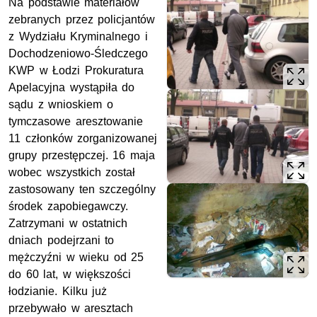
Na podstawie materiałów
zebranych przez policjantów
z Wydziału Kryminalnego i
Dochodzeniowo-Śledczego
KWP w Łodzi Prokuratura
Apelacyjna wystąpiła do
sądu z wnioskiem o
tymczasowe aresztowanie
11 członków zorganizowanej
grupy przestępczej. 16 maja
wobec wszystkich został
zastosowany ten szczególny
środek zapobiegawczy.
Zatrzymani w ostatnich
dniach podejrzani to
mężczyźni w wieku od 25
do 60 lat, w większości
łodzianie. Kilku już
przebywało w aresztach