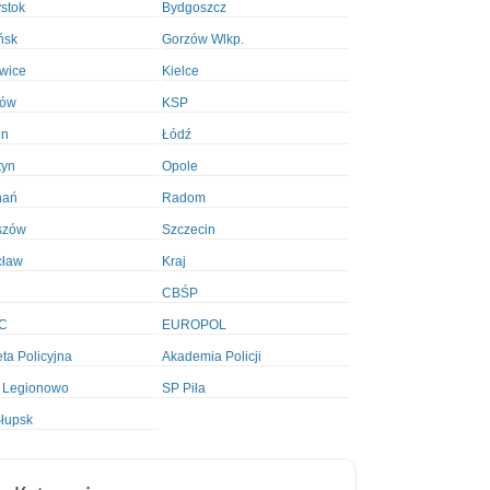
ystok
Bydgoszcz
ńsk
Gorzów Wlkp.
wice
Kielce
ków
KSP
in
Łódź
tyn
Opole
nań
Radom
szów
Szczecin
cław
Kraj
CBŚP
C
EUROPOL
ta Policyjna
Akademia Policji
 Legionowo
SP Piła
łupsk