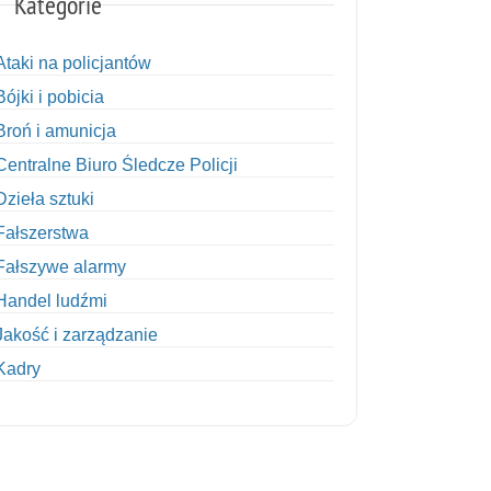
Kategorie
Ataki na policjantów
Bójki i pobicia
Broń i amunicja
Centralne Biuro Śledcze Policji
Dzieła sztuki
Fałszerstwa
Fałszywe alarmy
Handel ludźmi
Jakość i zarządzanie
Kadry
Kobiety w Policji
Korupcja
Kradzież