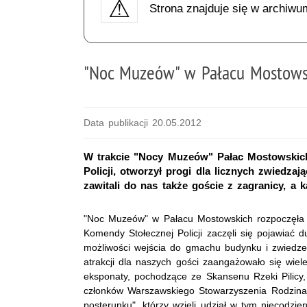
Strona znajduje się w archiwu
"Noc Muzeów" w Pałacu Mostows
Data publikacji 20.05.2012
W trakcie "Nocy Muzeów" Pałac Mostowskic
Policji, otworzył progi dla licznych zwiedzaj
zawitali do nas także goście z zagranicy, a 
"Noc Muzeów" w Pałacu Mostowskich rozpoczęła si
Komendy Stołecznej Policji zaczęli się pojawiać 
możliwości wejścia do gmachu budynku i zwiedz
atrakcji dla naszych gości zaangażowało się wie
eksponaty, pochodzące ze Skansenu Rzeki Pilicy,
członków Warszawskiego Stowarzyszenia Rodzina 
posterunku", którzy wzięli udział w tym niecodzi