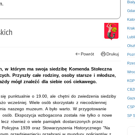
Biał
m.
Gda
Kato
Kra
kich
Lubl
Olsz
Powrót
Drukuj
Poz
Rze
h, w którym ma swoja siedzibę Komenda Stołeczna
Wro
ących. Przyszły całe rodziny, osoby starsze i młodsze,
KGP
każdy mógł znaleźć dla siebie coś ciekawego.
CBZ
ę punktualnie o 19.00, ale chętni do zwiedzenia siedziby
Gaze
dużo wcześniej. Wiele osób skorzystało z niecodziennej
CSP
enia naszego muzeum. A było warto. W przygotowanie
le osób. Ekspozycja wzbogacona została nie tylko o nowe
SP S
 lecz również o wiele pamiątek dostarczonych przez
Policyjna 1939 oraz Stowarzyszenia Historycznego "Na
ennym przedsięwzięciu przebrani w mundury policjantów z