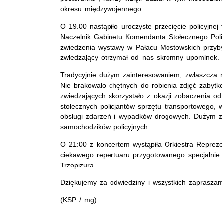
okresu międzywojennego.
O 19.00 nastąpiło uroczyste przecięcie policyjnej
Naczelnik Gabinetu Komendanta Stołecznego Polic
zwiedzenia wystawy w Pałacu Mostowskich przyby
zwiedzający otrzymał od nas skromny upominek.
Tradycyjnie dużym zainteresowaniem, zwłaszcza n
Nie brakowało chętnych do robienia zdjęć zab
zwiedzających skorzystało z okazji zobaczenia 
stołecznych policjantów sprzętu transportowego
obsługi zdarzeń i wypadków drogowych. Dużym za
samochodzików policyjnych.
O 21:00 z koncertem wystąpiła Orkiestra Repreze
ciekawego repertuaru przygotowanego specjalnie 
Trzepizura.
Dziękujemy za odwiedziny i wszystkich zaprasza
(KSP / mg)