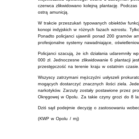
czerwca zlikwidowano kolejną plantację. Podczas p
ostrą amunicją.
W trakcie przeszukań typowanych obiektów funkcj
konopi indyjskich w różnych fazach wzrostu. Ty
Ponadto policjanci ujawnili ponad 200 gramów am
profesjonalne systemy nawadniające, oświetleniow
Policjanci szacują, że ich działania udaremniły
000 zł. Jednoczesne zlikwidowanie 6 plantacji je
przestępczość na terenie kraju w ostatnim czasie
Wszyscy zatrzymani mężczyźni usłyszeli prokurat
mogących dostarczyć znacznych ilości ziela. Jed
narkotyków. Zarzuty zostały postawione przez pr
Okręgowej w Opolu. Za takie czyny grozi do 8 la
Dziś sąd podejmie decyzję o zastosowaniu wobe
(KWP w Opolu / mj)