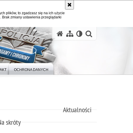
ych plików, to zgadzasz się na ich użycie
. Brak zmiany ustawienia przeglądarki
otwórz wysz
AKT
OCHRONA DANYCH
Aktualności
Na skróty