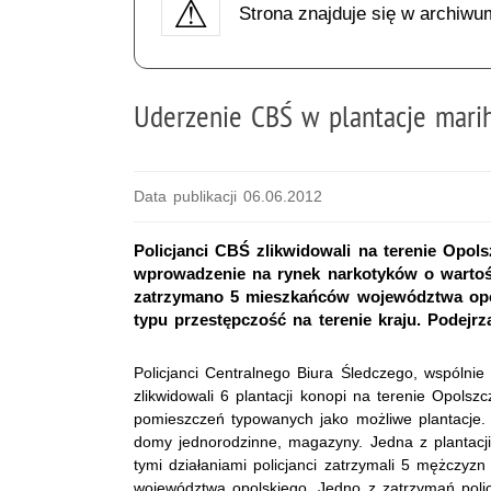
Strona znajduje się w archiwu
Uderzenie CBŚ w plantacje mari
Data publikacji 06.06.2012
Policjanci CBŚ zlikwidowali na terenie Opol
wprowadzenie na rynek narkotyków o wartośc
zatrzymano 5 mieszkańców województwa opol
typu przestępczość na terenie kraju. Podejr
Policjanci Centralnego Biura Śledczego, wspólnie
zlikwidowali 6 plantacji konopi na terenie Opolsz
pomieszczeń typowanych jako możliwe plantacje.
domy jednorodzinne, magazyny. Jedna z plantacji 
tymi działaniami policjanci zatrzymali 5 mężczyz
województwa opolskiego. Jedno z zatrzymań policj