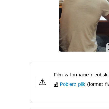
Opis filmu: CBŚ, plantacja, konopie indyjskie
Film w formacie nieobsł
Pobierz plik
(format fl