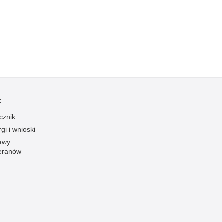
Profanacje, zbeszczeszczania
Profilaktyka
Przemoc domowa
Przemoc w szkole
Przemyt
Przestępczość alkoholowa
Przestępczość bankowa i kredytowa
t
Przestępczość cudzoziemców
cznik
gi i wnioski
Przestępczość farmaceutyczna
awy
Przestępczość gospodarcza
eranów
Przestępczość internetowa
Przestępczość komputerowa
Przestępczość kryminalna
Przestępczość międzynarodowa