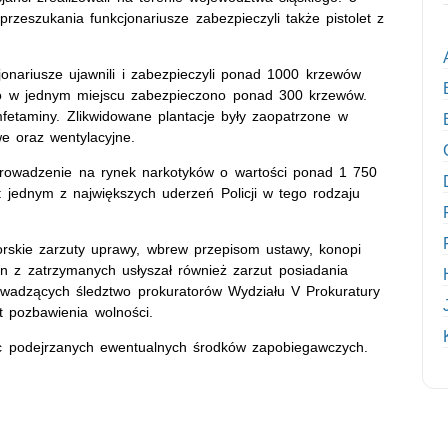
rzeszukania funkcjonariusze zabezpieczyli także pistolet z
onariusze ujawnili i zabezpieczyli ponad 1000 krzewów
lko w jednym miejscu zabezpieczono ponad 300 krzewów.
fetaminy. Zlikwidowane plantacje były zaopatrzone w
e oraz wentylacyjne.
 wprowadzenie na rynek narkotyków o wartości ponad 1 750
st jednym z największych uderzeń Policji w tego rodzaju
.
orskie zarzuty uprawy, wbrew przepisom ustawy, konopi
en z zatrzymanych usłyszał również zarzut posiadania
owadzących śledztwo prokuratorów Wydziału V Prokuratury
t pozbawienia wolności.
c podejrzanych ewentualnych środków zapobiegawczych.