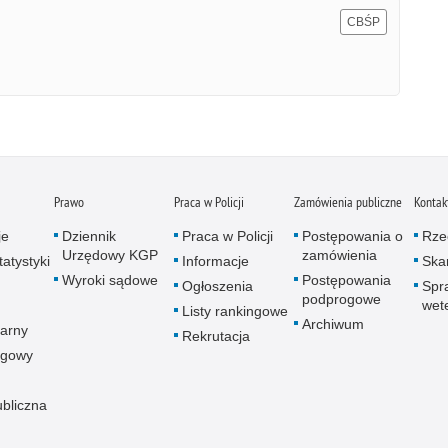
CBŚP
Prawo
Praca w Policji
Zamówienia publiczne
Kontak
je
Dziennik
Praca w Policji
Postępowania o
Rze
Urzędowy KGP
zamówienia
atystyki
Informacje
Skar
Wyroki sądowe
Postępowania
Ogłoszenia
Spr
podprogowe
wet
Listy rankingowe
Archiwum
arny
Rekrutacja
ogowy
ubliczna