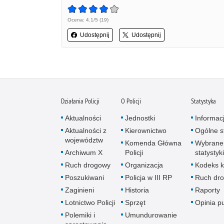
Ocena: 4.1/5 (19)
Udostępnij
Udostępnij
Działania Policji
O Policji
Statystyka
Aktualności
Jednostki
Informac
Aktualności z
Kierownictwo
Ogólne st
województw
Komenda Główna
Wybrane
Archiwum X
Policji
statystyki
Ruch drogowy
Organizacja
Kodeks k
Poszukiwani
Policja w III RP
Ruch dr
Zaginieni
Historia
Raporty
Lotnictwo Policji
Sprzęt
Opinia p
Polemiki i
Umundurowanie