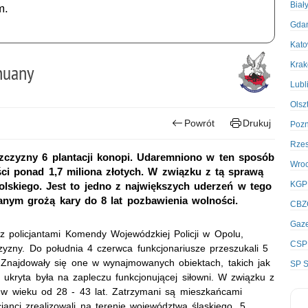
Biał
m.
Gda
Kato
Kra
huany
Lubl
Olsz
Powrót
Drukuj
Poz
Rze
szczyzny 6 plantacji konopi. Udaremniono w ten sposób
Wro
i ponad 1,7 miliona złotych. W związku z tą sprawą
KGP
skiego. Jest to jedno z największych uderzeń w tego
zanym grożą kary do 8 lat pozbawienia wolności.
CBZ
Gaze
 z policjantami Komendy Wojewódzkiej Policji w Opolu,
CSP
czyzny. Do południa 4 czerwca funkcjonariusze przeszukali 5
 Znajdowały się one w wynajmowanych obiektach, takich jak
SP S
ukryta była na zapleczu funkcjonującej siłowni. W związku z
n w wieku od 28 - 43 lat. Zatrzymani są mieszkańcami
anci zrealizowali na terenie województwa śląskiego. 5