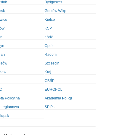
ystok
Bydgoszcz
ńsk
Gorzów Wlkp.
wice
Kielce
ków
KSP
in
Łódź
tyn
Opole
nań
Radom
szów
Szczecin
cław
Kraj
CBŚP
C
EUROPOL
ta Policyjna
Akademia Policji
 Legionowo
SP Piła
łupsk