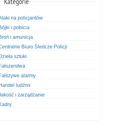
Kategorie
Ataki na policjantów
Bójki i pobicia
Broń i amunicja
Centralne Biuro Śledcze Policji
Dzieła sztuki
Fałszerstwa
Fałszywe alarmy
Handel ludźmi
Jakość i zarządzanie
Kadry
Kobiety w Policji
Korupcja
Kradzież