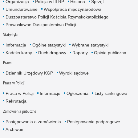
Organizacja
Policja w III RP
Historia
Sprzęt
Umundurowanie
Współpraca międzynarodowa
Duszpasterstwo Policji Kościoła Rzymskokatolickiego
Prawosławne Duszpasterstwo Policji
Statystyka
Informacje
Ogólne statystyki
Wybrane statystyki
Kodeks karny
Ruch drogowy
Raporty
Opinia publiczna
Prawo
Dziennik Urzędowy KGP
Wyroki sądowe
Praca w Policji
Praca w Policji
Informacje
Ogłoszenia
Listy rankingowe
Rekrutacja
Zamówienia publiczne
Postępowania o zamówienia
Postępowania podprogowe
Archiwum