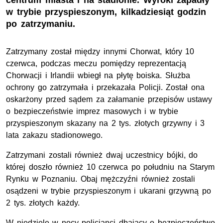
centrum miasta i na stadionie. Wyroki zapadły
w trybie przyspieszonym, kilkadziesiąt godzin
po zatrzymaniu.
Zatrzymany został między innymi Chorwat, który 10
czerwca, podczas meczu pomiędzy reprezentacją
Chorwacji i Irlandii wbiegł na płytę boiska. Służba
ochrony go zatrzymała i przekazała Policji. Został ona
oskarżony przed sądem za załamanie przepisów ustawy
o bezpieczeństwie imprez masowych i w trybie
przyspieszonym skazany na 2 tys. złotych grzywny i 3
lata zakazu stadionowego.
Zatrzymani zostali również dwaj uczestnicy bójki, do
której doszło również 10 czerwca po południu na Starym
Rynku w Poznaniu. Obaj mężczyźni również zostali
osądzeni w trybie przyspieszonym i ukarani grzywną po
2 tys. złotych każdy.
W niedzielę w nocy policjanci dbający o bezpieczeństwo,