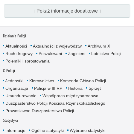
↓ Pokaż informacje dodatkowe ↓
Działania Policji
Aktualności
Aktualności z województw
Archiwum X
Ruch drogowy
Poszukiwani
Zaginieni
Lotnictwo Policji
Polemiki i sprostowania
O Policji
Jednostki
Kierownictwo
Komenda Główna Policji
Organizacja
Policja w III RP
Historia
Sprzęt
Umundurowanie
Współpraca międzynarodowa
Duszpasterstwo Policji Kościoła Rzymskokatolickiego
Prawosławne Duszpasterstwo Policji
Statystyka
Informacje
Ogólne statystyki
Wybrane statystyki