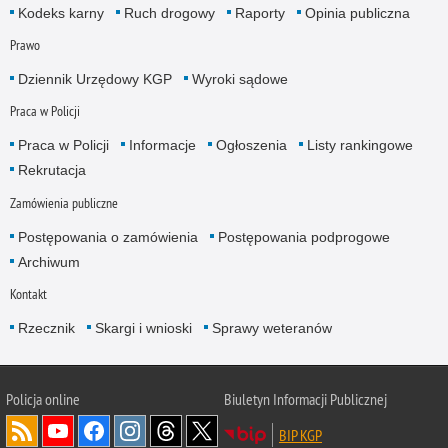
Kodeks karny
Ruch drogowy
Raporty
Opinia publiczna
Prawo
Dziennik Urzędowy KGP
Wyroki sądowe
Praca w Policji
Praca w Policji
Informacje
Ogłoszenia
Listy rankingowe
Rekrutacja
Zamówienia publiczne
Postępowania o zamówienia
Postępowania podprogowe
Archiwum
Kontakt
Rzecznik
Skargi i wnioski
Sprawy weteranów
Policja
online
Biuletyn Informacji Publicznej
BIP KGP