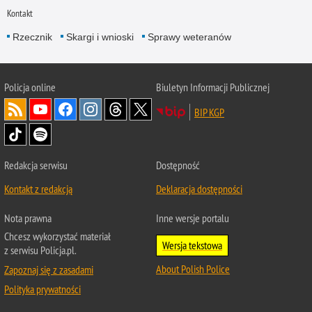
Kontakt
Rzecznik
Skargi i wnioski
Sprawy weteranów
Policja
online
Biuletyn Informacji Publicznej
BIP KGP
Redakcja serwisu
Dostępność
Kontakt z redakcją
Deklaracja dostępności
Nota prawna
Inne wersje portalu
Chcesz wykorzystać materiał
Wersja tekstowa
z serwisu Policja.pl.
About Polish Police
Zapoznaj się z zasadami
Polityka prywatności