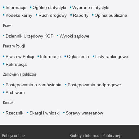
Informacje
Ogólne statystyki
Wybrane statystyki
Kodeks karny
Ruch drogowy
Raporty
Opinia publiczna
Prawo
Dziennik Urzędowy KGP
Wyroki sądowe
Praca w Policji
Praca w Policji
Informacje
Ogłoszenia
Listy rankingowe
Rekrutacja
Zamówienia publiczne
Postępowania o zamówienia
Postępowania podprogowe
Archiwum
Kontakt
Rzecznik
Skargi i wnioski
Sprawy weteranów
Policja
online
Biuletyn Informacji Publicznej