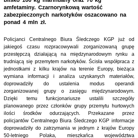
blisko 100 kg marihuany oraz 70 kg
amfetaminy. Czarnorynkową wartość
zabezpieczonych narkotyków oszacowano na
ponad 4 mln zł.
Policjanci Centralnego Biura Śledczego KGP już od
jakiegoś czasu rozpracowywali zorganizowaną grupę
przestępczą działającą na międzynarodowym rynku a
trudniącą się przemytem narkotyków. Ścisła współpraca z
jednostkami z kilku krajów na terenie Europy, bieżąca
wymiana informacji i analiza uzyskanych materiałów,
doprowadziły do ustalenia modus operandi
zorganizowanej grupy o zasięgu międzynarodowym.
Dzięki temu funkcjonariusze ustalili szczegóły
planowanego przez członków grupy przemytu hurtowych
ilości środków odurzających. Przekazane przez
policjantów Centralnego Biura Śledczego KGP informacje
doprowadziły do zatrzymania w jednym z krajów Europy
50-letniego Polaka, mieszkańca województwa