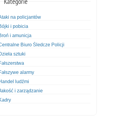
Kategorie
Ataki na policjantów
Bójki i pobicia
Broń i amunicja
Centralne Biuro Śledcze Policji
Dzieła sztuki
Fałszerstwa
Fałszywe alarmy
Handel ludźmi
Jakość i zarządzanie
Kadry
Kobiety w Policji
Korupcja
Kradzież