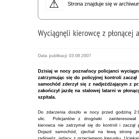
Strona znajduje się w archiwu
Wyciągnęli kierowcę z płonącej a
Data publikacji 03.08.2007
Dzisiaj w nocy poznańscy policjanci wyciągnę
zatrzymując się do policyjnej kontroli zacz
samochód zderzył się z nadjeżdżającym z p
zakończył jazdę na stalowej latarni w płonąc
szpitala.
Do zdarzenia doszło w nocy przed godziną 2:
ulic. Policjantów z drogówki zainteresował 
kierowca nie zatrzymał się do kontroli i zaczął 
Dojazd samochód, zjechał na lewą stronę jez
radiowóz, jadący z przeciwnego kierunku. Uciekają