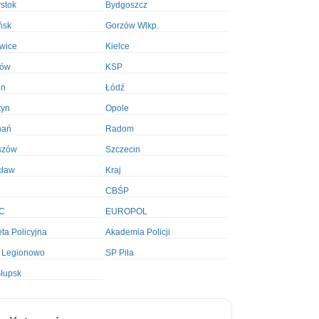
ystok
Bydgoszcz
ńsk
Gorzów Wlkp.
wice
Kielce
ków
KSP
in
Łódź
tyn
Opole
nań
Radom
szów
Szczecin
cław
Kraj
CBŚP
C
EUROPOL
ta Policyjna
Akademia Policji
 Legionowo
SP Piła
łupsk