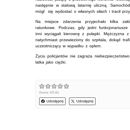
następnie w stalową latarnię uliczną. Samochód
mógł się wydostać o własnych siłach i tracił prz
Na miejsce zdarzenia przyjechało kilka załó
ratunkowe. Podczas, gdy jedni funkcjonariusze
inni wyciągali kierowcę z pułapki. Mężczyzna z
natychmiast przewieziony do szpitala, dokąd trafi
uczestniczący w wypadku z oplem.
Życiu policjantów nie zagraża niebezpieczeństwo
latka jako ciężki.
Ocena: 0/5 (0)
Udostępnij
Udostępnij