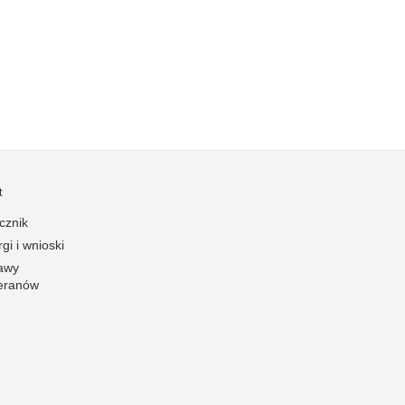
Kradzieże z włamaniem
Kultura
Logistyka, wyposażenie
Materiały wybuchowe
Nagrodzeni policjanci
Napady na banki
Napady na taksówkarzy
t
Napady na tiry
cznik
Nielegalny handel farmaceutykami
gi i wnioski
Nietrzeźwi kierujący
awy
eranów
Nietrzeźwi opiekunowie
Nietrzeźwi pracownicy
Niszczenie mienia
Nowoczesne technologie w pracy Policji
Odpowiedzialność majątkowa Policji