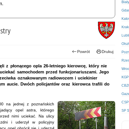
Biał
m.
Gda
Kato
Kra
stry
Lubl
Olsz
Powrót
Drukuj
Poz
Rze
li z płonącego opla 26-letniego kierowcę, który nie
Wro
ął uciekać samochodem przed funkcjonariuszami. Jego
KGP
rzeciwka oznakowanym radiowozem i uciekinier
ym aucie. Dwóch policjantów oraz kierowca trafili do
CBZ
Gaze
CSP
00 na jednej z poznańskich
jadący opel astra, którego
SP S
przed nimi uciekać. Na ulicy
dni i uderzył w policyjny
cy opel obrócił się i uderzył