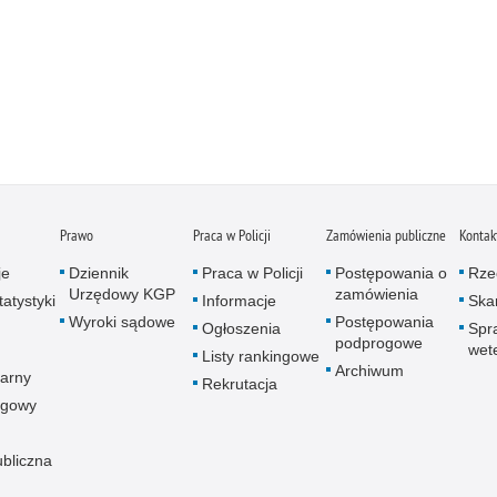
Prawo
Praca w Policji
Zamówienia publiczne
Kontak
je
Dziennik
Praca w Policji
Postępowania o
Rze
Urzędowy KGP
zamówienia
atystyki
Informacje
Skar
Wyroki sądowe
Postępowania
Ogłoszenia
Spr
podprogowe
wet
Listy rankingowe
Archiwum
arny
Rekrutacja
ogowy
ubliczna