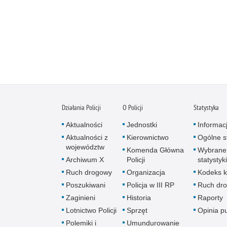
Działania Policji
O Policji
Statystyka
Aktualności
Jednostki
Informac
Aktualności z
Kierownictwo
Ogólne st
województw
Komenda Główna
Wybrane
Archiwum X
Policji
statystyki
Ruch drogowy
Organizacja
Kodeks k
Poszukiwani
Policja w III RP
Ruch dr
Zaginieni
Historia
Raporty
Lotnictwo Policji
Sprzęt
Opinia p
Polemiki i
Umundurowanie