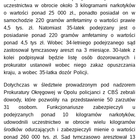
uczestnictwa w obrocie około 3 kilogramami narkotyków
o wartości ponad 25 000 zł., ponadto posiadał on w
samochodzie 220 gramów amfetaminy o wartości prawie
4,5 tys. zł. Natomiast 35-latek podejrzany jest o
posiadanie ponad 220 gramów amfetaminy o wartości
ponad 4,5 tys zł. Wobec 34-letniego podejrzanego sąd
zastosował tymczasowy areszt na 3 miesiące. 30-latek z
kolei podpisywał będzie listę osób dozorowanych i
prokurator ustanowił wobec niego zakaz opuszczania
kraju, a wobec 35-latka dozór Policji.
Dotychczas w śledztwie prowadzonym pod nadzorem
Prokuratury Okręgowej w Opolu policjanci z CBŚ zebrali
dowody, które pozwoliły na przedstawienie 50 zarzutów
31 osobom. Funkcjonariusze zabezpieczyli u
podejrzanych ponad 10 kilogramów narkotyków,
udowodnili uczestnictwo w obrocie wielu kilogramów
środków odurzających i zabezpieczyli mienie o wartości
ponad 260 000 tys. zł. Sąd tymczasowo aresztował 13