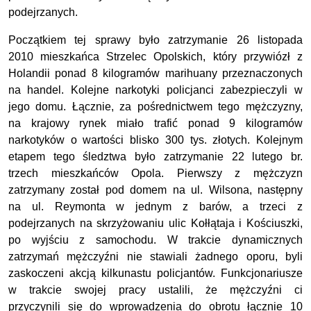
podejrzanych.
Początkiem tej sprawy było zatrzymanie 26 listopada
2010 mieszkańca Strzelec Opolskich, który przywiózł z
Holandii ponad 8 kilogramów marihuany przeznaczonych
na handel. Kolejne narkotyki policjanci zabezpieczyli w
jego domu. Łącznie, za pośrednictwem tego mężczyzny,
na krajowy rynek miało trafić ponad 9 kilogramów
narkotyków o wartości blisko 300 tys. złotych. Kolejnym
etapem tego śledztwa było zatrzymanie 22 lutego br.
trzech mieszkańców Opola. Pierwszy z mężczyzn
zatrzymany został pod domem na ul. Wilsona, następny
na ul. Reymonta w jednym z barów, a trzeci z
podejrzanych na skrzyżowaniu ulic Kołłątaja i Kościuszki,
po wyjściu z samochodu. W trakcie dynamicznych
zatrzymań mężczyźni nie stawiali żadnego oporu, byli
zaskoczeni akcją kilkunastu policjantów. Funkcjonariusze
w trakcie swojej pracy ustalili, że mężczyźni ci
przyczynili się do wprowadzenia do obrotu łącznie 10