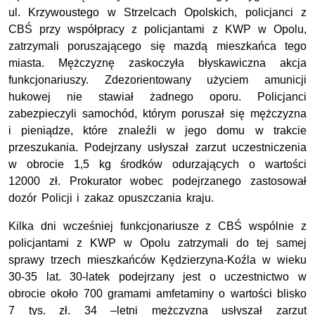
ul. Krzywoustego w Strzelcach Opolskich, policjanci z
CBŚ przy współpracy z policjantami z KWP w Opolu,
zatrzymali poruszającego się mazdą mieszkańca tego
miasta. Mężczyznę zaskoczyła błyskawiczna akcja
funkcjonariuszy. Zdezorientowany użyciem amunicji
hukowej nie stawiał żadnego oporu. Policjanci
zabezpieczyli samochód, którym poruszał się mężczyzna
i pieniądze, które znaleźli w jego domu w trakcie
przeszukania. Podejrzany usłyszał zarzut uczestniczenia
w obrocie 1,5 kg środków odurzających o wartości
12000 zł. Prokurator wobec podejrzanego zastosował
dozór Policji i zakaz opuszczania kraju.
Kilka dni wcześniej funkcjonariusze z CBŚ wspólnie z
policjantami z KWP w Opolu zatrzymali do tej samej
sprawy trzech mieszkańców Kędzierzyna-Koźla w wieku
30-35 lat. 30-latek podejrzany jest o uczestnictwo w
obrocie około 700 gramami amfetaminy o wartości blisko
7 tys. zł. 34 –letni mężczyzna usłyszał zarzut