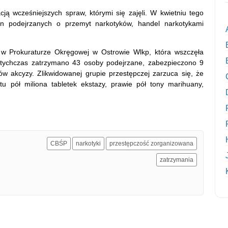
cją wcześniejszych spraw, którymi się zajęli. W kwietniu tego
n podejrzanych o przemyt narkotyków, handel narkotykami
i w Prokuraturze Okręgowej w Ostrowie Wlkp, która wszczęła
otychczas zatrzymano 43 osoby podejrzane, zabezpieczono 9
ów akcyzy. Zlikwidowanej grupie przestępczej zarzuca się, że
u pół miliona tabletek ekstazy, prawie pół tony marihuany,
CBŚP
narkotyki
przestępczość zorganizowana
zatrzymania