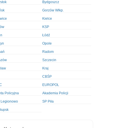
ystok
Bydgoszcz
ńsk
Gorzów Wlkp.
wice
Kielce
ków
KSP
in
Łódź
tyn
Opole
nań
Radom
szów
Szczecin
cław
Kraj
CBŚP
C
EUROPOL
ta Policyjna
Akademia Policji
 Legionowo
SP Piła
łupsk