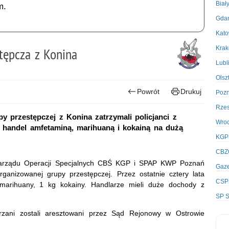
Biał
m.
Gda
Kato
Kra
tępcza z Konina
Lubl
Olsz
Powrót
Drukuj
Poz
Rze
y przestępczej z Konina zatrzymali policjanci z
Wro
m handel amfetaminą, marihuaną i kokainą na dużą
KGP
CBZ
z Zarządu Operacji Specjalnych CBŚ KGP i SPAP KWP Poznań
Gaze
rganizowanej grupy przestępczej. Przez ostatnie cztery lata
CSP
 marihuany, 1 kg kokainy. Handlarze mieli duże dochody z
SP S
jrzani zostali aresztowani przez Sąd Rejonowy w Ostrowie