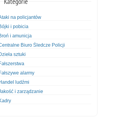
Kategorie
Ataki na policjantów
Bójki i pobicia
Broń i amunicja
Centralne Biuro Śledcze Policji
Dzieła sztuki
Fałszerstwa
Fałszywe alarmy
Handel ludźmi
Jakość i zarządzanie
Kadry
Kobiety w Policji
Korupcja
Kradzież