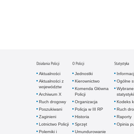
Działania Policji
O Policji
Statystyka
Aktualności
Jednostki
Informac
Aktualności z
Kierownictwo
Ogólne st
województw
Komenda Główna
Wybrane
Archiwum X
Policji
statystyki
Ruch drogowy
Organizacja
Kodeks k
Poszukiwani
Policja w III RP
Ruch dr
Zaginieni
Historia
Raporty
Lotnictwo Policji
Sprzęt
Opinia p
Polemiki i
Umundurowanie