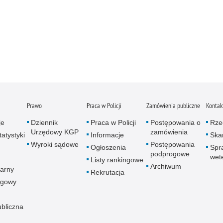
Prawo
Praca w Policji
Zamówienia publiczne
Kontak
je
Dziennik
Praca w Policji
Postępowania o
Rze
Urzędowy KGP
zamówienia
atystyki
Informacje
Skar
Wyroki sądowe
Postępowania
Ogłoszenia
Spr
podprogowe
wet
Listy rankingowe
Archiwum
arny
Rekrutacja
ogowy
ubliczna