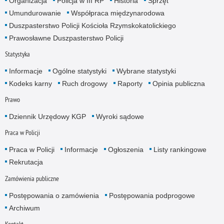
Organizacja
Policja w III RP
Historia
Sprzęt
Umundurowanie
Współpraca międzynarodowa
Duszpasterstwo Policji Kościoła Rzymskokatolickiego
Prawosławne Duszpasterstwo Policji
Statystyka
Informacje
Ogólne statystyki
Wybrane statystyki
Kodeks karny
Ruch drogowy
Raporty
Opinia publiczna
Prawo
Dziennik Urzędowy KGP
Wyroki sądowe
Praca w Policji
Praca w Policji
Informacje
Ogłoszenia
Listy rankingowe
Rekrutacja
Zamówienia publiczne
Postępowania o zamówienia
Postępowania podprogowe
Archiwum
Kontakt