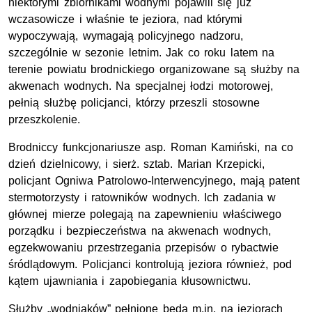
niektórymi zbiornikami wodnymi pojawili się już
wczasowicze i właśnie te jeziora, nad którymi
wypoczywają, wymagają policyjnego nadzoru,
szczególnie w sezonie letnim. Jak co roku latem na
terenie powiatu brodnickiego organizowane są służby na
akwenach wodnych. Na specjalnej łodzi motorowej,
pełnią służbę policjanci, którzy przeszli stosowne
przeszkolenie.
Brodniccy funkcjonariusze asp. Roman Kamiński, na co
dzień dzielnicowy, i sierż. sztab. Marian Krzepicki,
policjant Ogniwa Patrolowo-Interwencyjnego, mają patent
stermotorzysty i ratowników wodnych. Ich zadania w
głównej mierze polegają na zapewnieniu właściwego
porządku i bezpieczeństwa na akwenach wodnych,
egzekwowaniu przestrzegania przepisów o rybactwie
śródlądowym. Policjanci kontrolują jeziora również, pod
kątem ujawniania i zapobiegania kłusownictwu.
Służby „wodniaków” pełnione będą m.in. na jeziorach