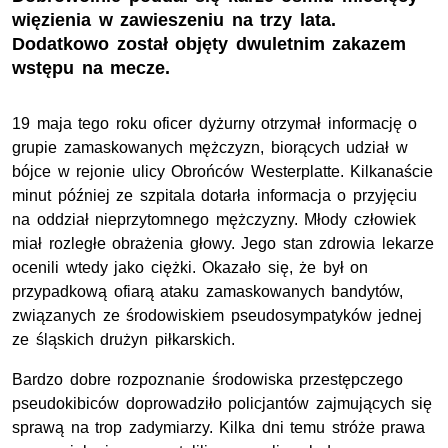
więzienia w zawieszeniu na trzy lata.
Dodatkowo został objęty dwuletnim zakazem
wstępu na mecze.
19 maja tego roku oficer dyżurny otrzymał informację o
grupie zamaskowanych mężczyzn, biorących udział w
bójce w rejonie ulicy Obrońców Westerplatte. Kilkanaście
minut później ze szpitala dotarła informacja o przyjęciu
na oddział nieprzytomnego mężczyzny. Młody człowiek
miał rozległe obrażenia głowy. Jego stan zdrowia lekarze
ocenili wtedy jako ciężki. Okazało się, że był on
przypadkową ofiarą ataku zamaskowanych bandytów,
związanych ze środowiskiem pseudosympatyków jednej
ze śląskich drużyn piłkarskich.
Bardzo dobre rozpoznanie środowiska przestępczego
pseudokibiców doprowadziło policjantów zajmujących się
sprawą na trop zadymiarzy. Kilka dni temu stróże prawa