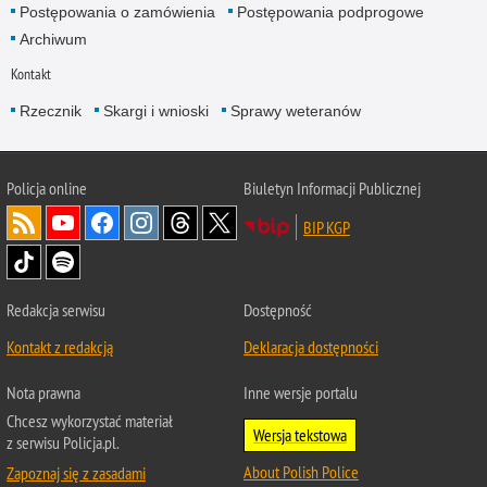
Postępowania o zamówienia
Postępowania podprogowe
Archiwum
Kontakt
Rzecznik
Skargi i wnioski
Sprawy weteranów
Policja
online
Biuletyn Informacji Publicznej
BIP KGP
Redakcja serwisu
Dostępność
Kontakt z redakcją
Deklaracja dostępności
Nota prawna
Inne wersje portalu
Chcesz wykorzystać materiał
Wersja tekstowa
z serwisu Policja.pl.
About Polish Police
Zapoznaj się z zasadami