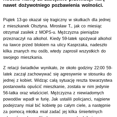
nawet dożywotniego pozbawienia wolności.
Piątek 13-go okazał się tragiczny w skutkach dla jednej
z mieszkanek Olsztyna. Mirosław T., jak co miesiąc
otrzymał zasiłek z MOPS-u. Mężczyzna pieniądze
przeznaczył na alkohol. Kiedy 59-latek spożywał alkohol
na ławce przed blokiem na ulicy Kasprzaka, nadeszło
kilka znanych mu osób, wtedy zaprosił wszystkich do
swojego mieszkania.
Z relacji świadków wynikało, że około godziny 22:00 59-
latek zaczął zachowywać się agresywnie w stosunku do
jednej z kobiet. Widząc całą sytuację reszta towarzystwa
postanowiła opuścić mieszkanie, została w nim jedynie
56-latka oraz właściciel. Mężczyzna z niewiadomych
powodów wpadł w furię. Jak ustalili policjanci, najpierw
podejrzany miał bić kobietę po całym ciele, a następnie
za pomocą młotka miał zadać jej kilka śmiertelnych