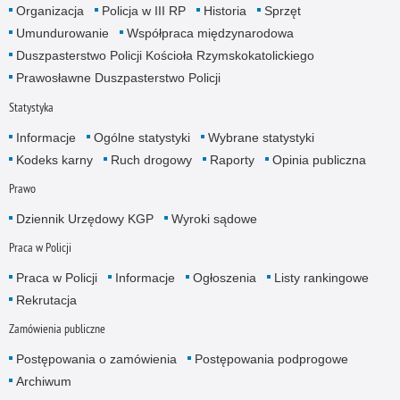
Organizacja
Policja w III RP
Historia
Sprzęt
Umundurowanie
Współpraca międzynarodowa
Duszpasterstwo Policji Kościoła Rzymskokatolickiego
Prawosławne Duszpasterstwo Policji
Statystyka
Informacje
Ogólne statystyki
Wybrane statystyki
Kodeks karny
Ruch drogowy
Raporty
Opinia publiczna
Prawo
Dziennik Urzędowy KGP
Wyroki sądowe
Praca w Policji
Praca w Policji
Informacje
Ogłoszenia
Listy rankingowe
Rekrutacja
Zamówienia publiczne
Postępowania o zamówienia
Postępowania podprogowe
Archiwum