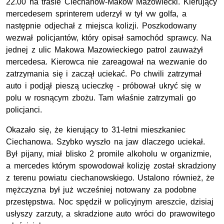
22.00 na trasie Ciechanów-Maków Mazowiecki. Kierujący
mercedesem sprinterem uderzył w tył vw golfa, a
następnie odjechał z miejsca kolizji. Poszkodowany
wezwał policjantów, który opisał samochód sprawcy. Na
jednej z ulic Makowa Mazowieckiego patrol zauważył
mercedesa. Kierowca nie zareagował na wezwanie do
zatrzymania się i zaczął uciekać. Po chwili zatrzymał
auto i podjął pieszą ucieczkę - próbował ukryć się w
polu w rosnącym zbożu. Tam właśnie zatrzymali go
policjanci.
Okazało się, że kierujący to 31-letni mieszkaniec
Ciechanowa. Szybko wyszło na jaw dlaczego uciekał.
Był pijany, miał blisko 2 promile alkoholu w organizmie,
a mercedes którym spowodował kolizję został skradziony
z terenu powiatu ciechanowskiego. Ustalono również, że
mężczyzna był już wcześniej notowany za podobne
przestępstwa. Noc spędził w policyjnym areszcie, dzisiaj
usłyszy zarzuty, a skradzione auto wróci do prawowitego