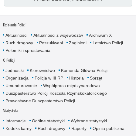
Działania Policji
Aktualności
Aktualności z województw
Archiwum X
Ruch drogowy
Poszukiwani
Zaginieni
Lotnictwo Policji
Polemiki i sprostowania
O Policji
Jednostki
Kierownictwo
Komenda Główna Policji
Organizacja
Policja w III RP
Historia
Sprzęt
Umundurowanie
Współpraca międzynarodowa
Duszpasterstwo Policji Kościoła Rzymskokatolickiego
Prawosławne Duszpasterstwo Policji
Statystyka
Informacje
Ogólne statystyki
Wybrane statystyki
Kodeks karny
Ruch drogowy
Raporty
Opinia publiczna