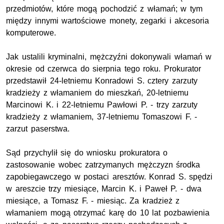
przedmiotów, które mogą pochodzić z włamań; w tym
między innymi wartościowe monety, zegarki i akcesoria
komputerowe.
Jak ustalili kryminalni, mężczyźni dokonywali włamań w
okresie od czerwca do sierpnia tego roku. Prokurator
przedstawił 24-letniemu Konradowi S. cztery zarzuty
kradzieży z włamaniem do mieszkań, 20-letniemu
Marcinowi K. i 22-letniemu Pawłowi P. - trzy zarzuty
kradzieży z włamaniem, 37-letniemu Tomaszowi F. -
zarzut paserstwa.
Sąd przychylił się do wniosku prokuratora o
zastosowanie wobec zatrzymanych mężczyzn środka
zapobiegawczego w postaci aresztów. Konrad S. spędzi
w areszcie trzy miesiące, Marcin K. i Paweł P. - dwa
miesiące, a Tomasz F. - miesiąc. Za kradzież z
włamaniem mogą otrzymać karę do 10 lat pozbawienia