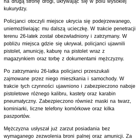
na drugą stronę drogi, ukrywając się w polu wysokiej
kukurydzy.
Policjanci otoczyli miejsce ukrycia się podejrzewanego,
uniemożliwiając mu dalszą ucieczkę. W trakcie penetracji
terenu 26-latek został obezwładniony i zatrzymany. W
pobliżu miejsca gdzie się ukrywał, policjanci ujawnili
pistolet, amunicję, kaburę na pistolet wraz z
magazynkiem oraz torbę z dokumentami mężczyzny.
Po zatrzymaniu 26-latka policjanci przeszukali
zajmowane przez niego mieszkania i samochody. W
trakcie tych czynności ujawniono i zabezpieczono naboje
pistoletowe różnego kalibru, kastety oraz karabin
pneumatyczny. Zabezpieczono również maski na twarz,
kominiarki, liczne telefony komórkowe oraz kilka
paszportów.
Mężczyzna usłyszał już zarzut posiadania bez
wymaganego zezwolenia broni palnej oraz amunicji. Za