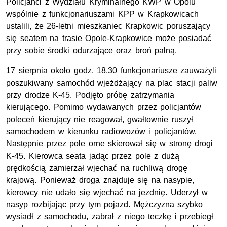
Policjanci z Wydziału Kryminalnego KWP w Opolu
wspólnie z funkcjonariuszami KPP w Krapkowicach
ustalili, że 26-letni mieszkaniec Krapkowic poruszający
się seatem na trasie Opole-Krapkowice może posiadać
przy sobie środki odurzające oraz broń palną.
17 sierpnia około godz. 18.30 funkcjonariusze zauważyli
poszukiwany samochód wjeżdżający na plac stacji paliw
przy drodze K-45. Podjęto próbę zatrzymania
kierującego. Pomimo wydawanych przez policjantów
poleceń kierujący nie reagował, gwałtownie ruszył
samochodem w kierunku radiowozów i policjantów.
Następnie przez pole orne skierował się w stronę drogi
K-45. Kierowca seata jadąc przez pole z dużą
prędkością zamierzał wjechać na ruchliwą drogę
krajową. Ponieważ droga znajduje się na nasypie,
kierowcy nie udało się wjechać na jezdnię. Uderzył w
nasyp rozbijając przy tym pojazd. Mężczyzna szybko
wysiadł z samochodu, zabrał z niego teczkę i przebiegł