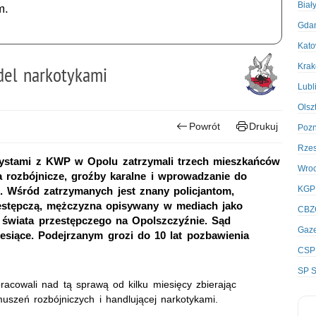
Biał
m.
Gda
Kato
Kra
del narkotykami
Lubl
Olsz
Powrót
Drukuj
Poz
Rze
orystami z KWP w Opolu zatrzymali trzech mieszkańców
Wro
rozbójnicze, groźby karalne i wprowadzanie do
KGP
. Wśród zatrzymanych jest znany policjantom,
zestępczą, mężczyzna opisywany w mediach jako
CBZ
świata przestępczego na Opolszczyźnie. Sąd
Gaze
siące. Podejrzanym grozi do 10 lat pozbawienia
CSP
SP S
racowali nad tą sprawą od kilku miesięcy zbierając
uszeń rozbójniczych i handlującej narkotykami.