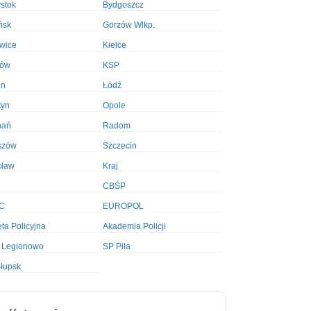
ystok
Bydgoszcz
ńsk
Gorzów Wlkp.
wice
Kielce
ków
KSP
in
Łódź
tyn
Opole
nań
Radom
szów
Szczecin
cław
Kraj
CBŚP
C
EUROPOL
ta Policyjna
Akademia Policji
 Legionowo
SP Piła
łupsk