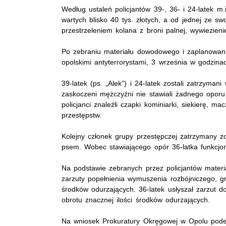
Według ustaleń policjantów 39-, 36- i 24-latek m
wartych blisko 40 tys. złotych, a od jednej ze swo
przestrzeleniem kolana z broni palnej, wywiezieni
Po zebraniu materiału dowodowego i zaplanowaniu
opolskimi antyterrorystami, 3 września w godzin
39-latek (ps. „Alek”) i 24-latek zostali zatrzym
zaskoczeni mężczyźni nie stawiali żadnego oporu
policjanci znaleźli czapki kominiarki, siekierę, m
przestępstw.
Kolejny członek grupy przestępczej zatrzymany z
psem. Wobec stawiającego opór 36-latka funkcjon
Na podstawie zebranych przez policjantów materi
zarzuty popełnienia wymuszenia rozbójniczego, gr
środków odurzających. 36-latek usłyszał zarzut 
obrotu znacznej ilości środków odurzających.
Na wniosek Prokuratury Okręgowej w Opolu podejr