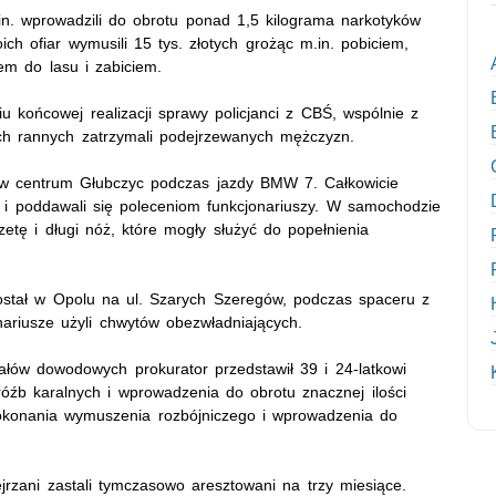
.in. wprowadzili do obrotu ponad 1,5 kilograma narkotyków
ich ofiar wymusili 15 tys. złotych grożąc m.in. pobiciem,
em do lasu i zabiciem.
 końcowej realizacji sprawy policjanci z CBŚ, wspólnie z
ach rannych zatrzymali podejrzewanych mężczyzn.
ani w centrum Głubczyc podczas jazdy BMW 7. Całkowicie
 i poddawali się poleceniom funkcjonariuszy. W samochodzie
aczetę i długi nóż, które mogły służyć do popełnienia
ostał w Opolu na ul. Szarych Szeregów, podczas spaceru z
ariusze użyli chwytów obezwładniających.
ałów dowodowych prokurator przedstawił 39 i 24-latkowi
óźb karalnych i wprowadzenia do obrotu znacznej ilości
dokonania wymuszenia rozbójniczego i wprowadzenia do
zani zastali tymczasowo aresztowani na trzy miesiące.