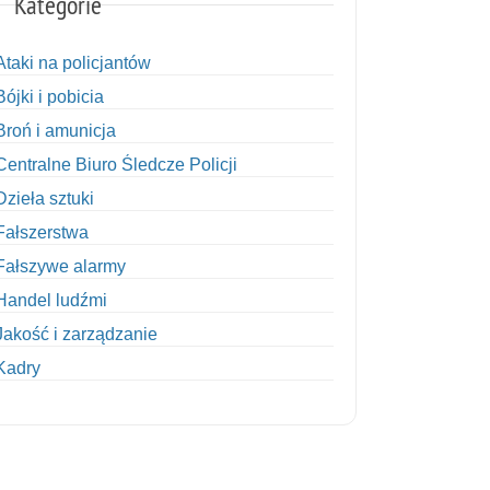
Kategorie
Ataki na policjantów
Bójki i pobicia
Broń i amunicja
Centralne Biuro Śledcze Policji
Dzieła sztuki
Fałszerstwa
Fałszywe alarmy
Handel ludźmi
Jakość i zarządzanie
Kadry
Kobiety w Policji
Korupcja
Kradzież