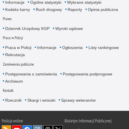
Informacje
Ogólne statystyki
Wybrane statystyki
Kodeks karny
Ruch drogowy
Raporty
Opinia publiczna
Prawo
Dziennik Urzędowy KGP
Wyroki sądowe
Praca w Policji
Praca w Policji
Informacje
Ogłoszenia
Listy rankingowe
Rekrutacja
Zamówienia publiczne
Postępowania o zamówienia
Postępowania podprogowe
Archiwum
Kontakt
Rzecznik
Skargi i wnioski
Sprawy weteranów
Policja
online
Biuletyn Informacji Publicznej