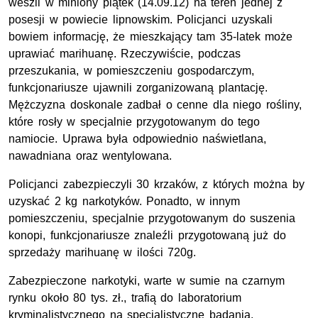
weszli w miniony piątek (14.09.12) na teren jednej z
posesji w powiecie lipnowskim. Policjanci uzyskali
bowiem informację, że mieszkający tam 35-latek może
uprawiać marihuanę. Rzeczywiście, podczas
przeszukania, w pomieszczeniu gospodarczym,
funkcjonariusze ujawnili zorganizowaną plantację.
Mężczyzna doskonale zadbał o cenne dla niego rośliny,
które rosły w specjalnie przygotowanym do tego
namiocie. Uprawa była odpowiednio naświetlana,
nawadniana oraz wentylowana.
Policjanci zabezpieczyli 30 krzaków, z których można by
uzyskać 2 kg narkotyków. Ponadto, w innym
pomieszczeniu, specjalnie przygotowanym do suszenia
konopi, funkcjonariusze znaleźli przygotowaną już do
sprzedaży marihuanę w ilości 720g.
Zabezpieczone narkotyki, warte w sumie na czarnym
rynku około 80 tys. zł., trafią do laboratorium
kryminalistycznego na specjalistyczne badania.