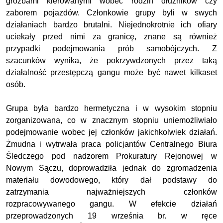
groźbami kierowanymi wobec rodzin dłużników czy
zaborem pojazdów. Członkowie grupy byli w swych
działaniach bardzo brutalni. Niejednokrotnie ich ofiary
uciekały przed nimi za granicę, znane są również
przypadki podejmowania prób samobójczych. Z
szacunków wynika, że pokrzywdzonych przez taką
działalność przestępczą gangu może być nawet kilkaset
osób.
Grupa była bardzo hermetyczna i w wysokim stopniu
zorganizowana, co w znacznym stopniu uniemożliwiało
podejmowanie wobec jej członków jakichkolwiek działań.
Żmudna i wytrwała praca policjantów Centralnego Biura
Śledczego pod nadzorem Prokuratury Rejonowej w
Nowym Sączu, doprowadziła jednak do zgromadzenia
materiału dowodowego, który dał podstawy do
zatrzymania najważniejszych członków
rozpracowywanego gangu. W efekcie działań
przeprowadzonych 19 września br. w ręce