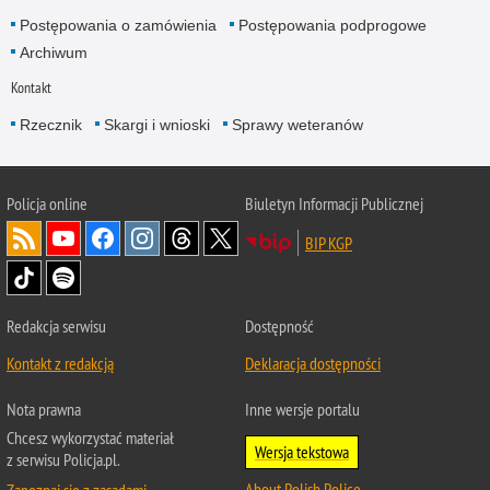
Postępowania o zamówienia
Postępowania podprogowe
Archiwum
Kontakt
Rzecznik
Skargi i wnioski
Sprawy weteranów
Policja
online
Biuletyn Informacji Publicznej
BIP KGP
Redakcja serwisu
Dostępność
Kontakt z redakcją
Deklaracja dostępności
Nota prawna
Inne wersje portalu
Chcesz wykorzystać materiał
Wersja tekstowa
z serwisu Policja.pl.
About Polish Police