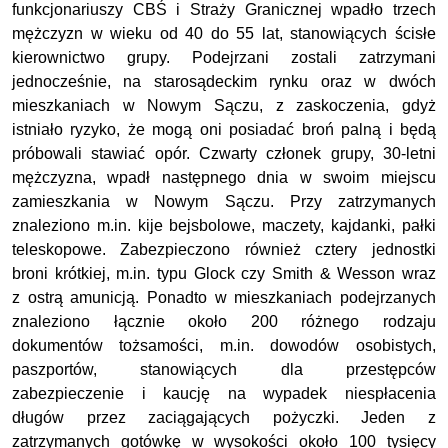
funkcjonariuszy CBŚ i Straży Granicznej wpadło trzech
mężczyzn w wieku od 40 do 55 lat, stanowiących ścisłe
kierownictwo grupy. Podejrzani zostali zatrzymani
jednocześnie, na starosądeckim rynku oraz w dwóch
mieszkaniach w Nowym Sączu, z zaskoczenia, gdyż
istniało ryzyko, że mogą oni posiadać broń palną i będą
próbowali stawiać opór. Czwarty członek grupy, 30-letni
mężczyzna, wpadł następnego dnia w swoim miejscu
zamieszkania w Nowym Sączu. Przy zatrzymanych
znaleziono m.in. kije bejsbolowe, maczety, kajdanki, pałki
teleskopowe. Zabezpieczono również cztery jednostki
broni krótkiej, m.in. typu Glock czy Smith & Wesson wraz
z ostrą amunicją. Ponadto w mieszkaniach podejrzanych
znaleziono łącznie około 200 różnego rodzaju
dokumentów tożsamości, m.in. dowodów osobistych,
paszportów, stanowiących dla przestępców
zabezpieczenie i kaucję na wypadek niespłacenia
długów przez zaciągających pożyczki. Jeden z
zatrzymanych gotówkę w wysokości około 100 tysięcy