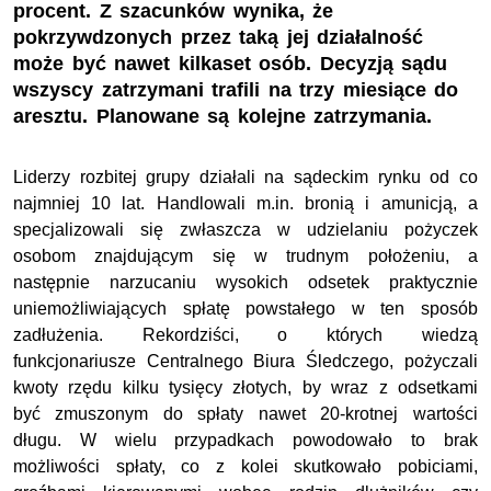
procent. Z szacunków wynika, że
pokrzywdzonych przez taką jej działalność
może być nawet kilkaset osób. Decyzją sądu
wszyscy zatrzymani trafili na trzy miesiące do
aresztu. Planowane są kolejne zatrzymania.
Liderzy rozbitej grupy działali na sądeckim rynku od co
najmniej 10 lat. Handlowali m.in. bronią i amunicją, a
specjalizowali się zwłaszcza w udzielaniu pożyczek
osobom znajdującym się w trudnym położeniu, a
następnie narzucaniu wysokich odsetek praktycznie
uniemożliwiających spłatę powstałego w ten sposób
zadłużenia. Rekordziści, o których wiedzą
funkcjonariusze Centralnego Biura Śledczego, pożyczali
kwoty rzędu kilku tysięcy złotych, by wraz z odsetkami
być zmuszonym do spłaty nawet 20-krotnej wartości
długu. W wielu przypadkach powodowało to brak
możliwości spłaty, co z kolei skutkowało pobiciami,