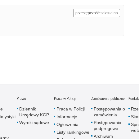
przestępczość seksualna
Prawo
Praca w Policji
Zamówienia publiczne
Kontak
je
Dziennik
Praca w Policji
Postępowania o
Rze
Urzędowy KGP
zamówienia
atystyki
Informacje
Skar
Wyroki sądowe
Postępowania
Ogłoszenia
Spr
podprogowe
wet
Listy rankingowe
Archiwum
arny