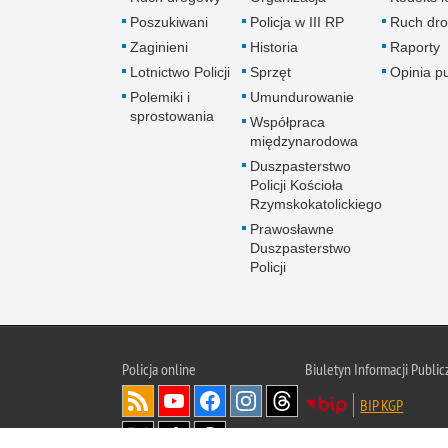
Poszukiwani
Policja w III RP
Ruch dr
Zaginieni
Historia
Raporty
Lotnictwo Policji
Sprzęt
Opinia p
Polemiki i
Umundurowanie
sprostowania
Współpraca
międzynarodowa
Duszpasterstwo
Policji Kościoła
Rzymskokatolickiego
Prawosławne
Duszpasterstwo
Policji
Policja
online
Biuletyn Informacji Public
BIP KGP