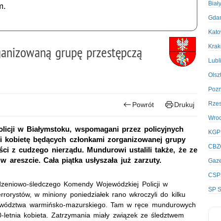
Biał
m.
Gda
Kato
Kra
organizowaną grupę przestępczą
Lubl
Olsz
Poz
Rze
Powrót
Drukuj
Wro
icji w Białymstoku, wspomagani przez policyjnych
KGP
 i kobietę będących członkami zorganizowanej grupy
CBZ
ści z cudzego nierządu. Mundurowi ustalili także, że ze
 areszcie. Cała piątka usłyszała już zarzuty.
Gaze
CSP
dzeniowo-śledczego Komendy Wojewódzkiej Policji w
SP S
rrorystów, w miniony poniedziałek rano wkroczyli do kilku
jewództwa warmińsko-mazurskiego. Tam w ręce mundurowych
letnia kobieta. Zatrzymania miały związek ze śledztwem