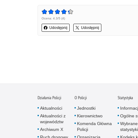
Ocena: 4.3/5 (4)
Udostępnij
Udostępnij
Działania Policji
O Policji
Statystyka
Aktualności
Jednostki
Informac
Aktualności z
Kierownictwo
Ogólne st
województw
Komenda Główna
Wybrane
Archiwum X
Policji
statystyki
Ruch drogowy
Organizacja
Kodeks k