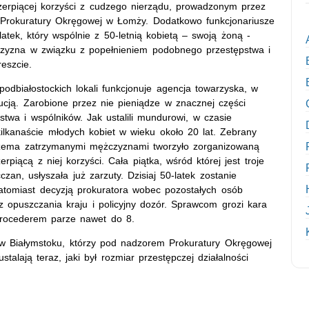
zerpiącej korzyści z cudzego nierządu, prowadzonym przez
Prokuratury Okręgowej w Łomży. Dodatkowo funkcjonariusze
latek, który wspólnie z 50-letnią kobietą – swoją żoną -
ężczyzna w związku z popełnieniem podobnego przestępstwa i
eszcie.
podbiałostockich lokali funkcjonuje agencja towarzyska, w
tucją. Zarobione przez nie pieniądze w znacznej części
stwa i wspólników. Jak ustalili mundurowi, w czasie
kilkanaście młodych kobiet w wieku około 20 lat. Zebrany
trzema zatrzymanymi mężczyznami tworzyło zorganizowaną
rpiącą z niej korzyści. Cała piątka, wśród której jest troje
an, usłyszała już zarzuty. Dzisiaj 50-latek zostanie
omiast decyzją prokuratora wobec pozostałych osób
 opuszczania kraju i policyjny dozór. Sprawcom grozi kara
 procederem parze nawet do 8.
 w Białymstoku, którzy pod nadzorem Prokuratury Okręgowej
alają teraz, jaki był rozmiar przestępczej działalności