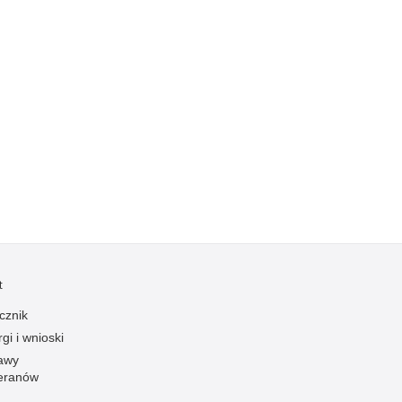
Kradzieże z włamaniem
Kultura
Logistyka, wyposażenie
Materiały wybuchowe
Nagrodzeni policjanci
Napady na banki
Napady na taksówkarzy
Napady na tiry
Nielegalny handel farmaceutykami
Nietrzeźwi kierujący
t
Nietrzeźwi opiekunowie
cznik
Nietrzeźwi pracownicy
gi i wnioski
Niszczenie mienia
awy
Nowoczesne technologie w pracy Policji
eranów
Odpowiedzialność majątkowa Policji