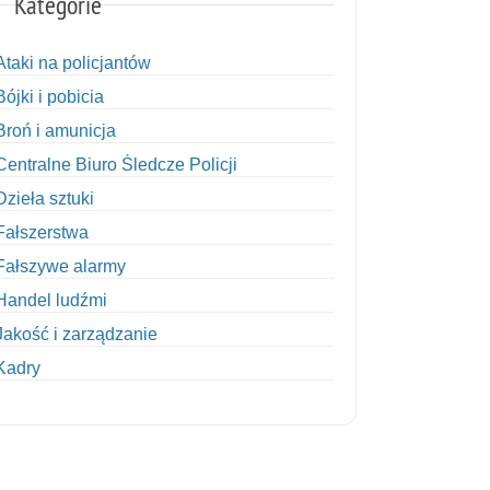
Kategorie
Ataki na policjantów
Bójki i pobicia
Broń i amunicja
Centralne Biuro Śledcze Policji
Dzieła sztuki
Fałszerstwa
Fałszywe alarmy
Handel ludźmi
Jakość i zarządzanie
Kadry
Kobiety w Policji
Korupcja
Kradzież