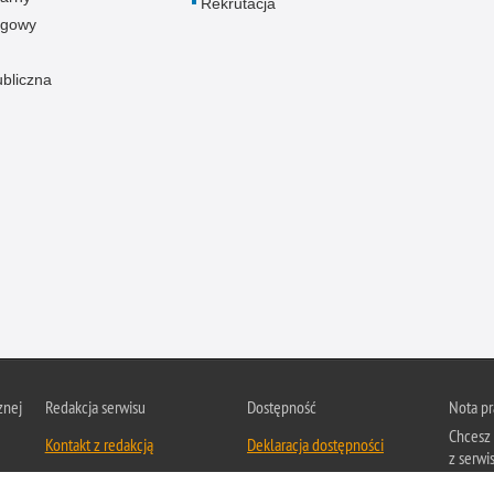
Rekrutacja
ogowy
ubliczna
znej
Redakcja serwisu
Dostępność
Nota p
Chcesz 
Kontakt z redakcją
Deklaracja dostępności
z serwis
Zapozna