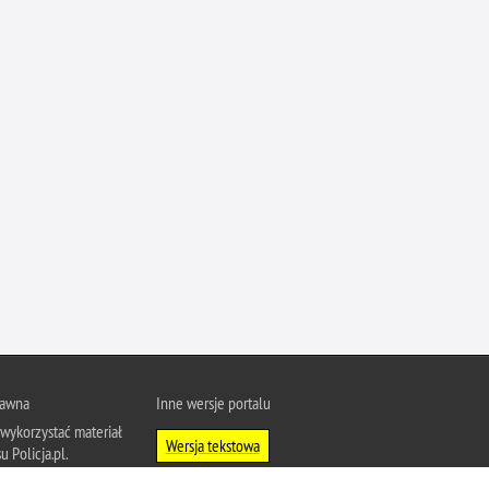
Ofiarni i odważni
Opinia publiczna
Oszustwa
Pedofilia, pornografia dziecięca
Piractwo przemysłowe
Podrabianie znaków towarowych
Pogryzienia przez psy
Polemiki i sprostowania
Policja inaczej
Policjant z pasją
Porwania
rawna
Inne wersje portalu
Pożary i podpalenia
wykorzystać materiał
Pranie brudnych pieniędzy
Wersja tekstowa
u Policja.pl.
Prawa człowieka
About Polish Police
j się z zasadami