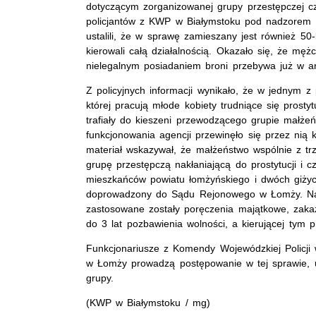
dotyczącym zorganizowanej grupy przestępczej c
policjantów z KWP w Białymstoku pod nadzorem 
ustalili, że w sprawę zamieszany jest również 50-
kierowali całą działalnością. Okazało się, że m
nielegalnym posiadaniem broni przebywa już w ar
Z policyjnych informacji wynikało, że w jednym z 
której pracują młode kobiety trudniące się prosty
trafiały do kieszeni przewodzącego grupie małżeń
funkcjonowania agencji przewinęło się przez nią 
materiał wskazywał, że małżeństwo wspólnie z 
grupę przestępczą nakłaniającą do prostytucji i cze
mieszkańców powiatu łomżyńskiego i dwóch giżyccz
doprowadzony do Sądu Rejonowego w Łomży. Nat
zastosowane zostały poręczenia majątkowe, zakaz
do 3 lat pozbawienia wolności, a kierującej tym
Funkcjonariusze z Komendy Wojewódzkiej Policji
w Łomży prowadzą postępowanie w tej sprawie, ust
grupy.
(KWP w Białymstoku / mg)