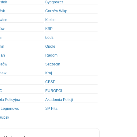
ystok
Bydgoszcz
ńsk
Gorzów Wlkp.
wice
Kielce
ków
KSP
in
Łódź
tyn
Opole
nań
Radom
szów
Szczecin
cław
Kraj
CBŚP
C
EUROPOL
ta Policyjna
Akademia Policji
 Legionowo
SP Piła
łupsk