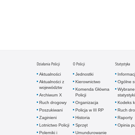
Działania Policji
O Policji
Statystyka
Aktualności
Jednostki
Informac
Aktualności z
Kierownictwo
Ogólne st
województw
Komenda Główna
Wybrane
Archiwum X
Policji
statystyki
Ruch drogowy
Organizacja
Kodeks k
Poszukiwani
Policja w III RP
Ruch dr
Zaginieni
Historia
Raporty
Lotnictwo Policji
Sprzęt
Opinia p
Polemiki i
Umundurowanie