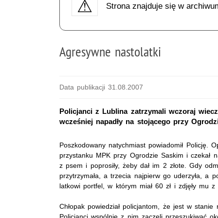
Strona znajduje się w archiwu
Agresywne nastolatki
Data publikacji 31.08.2007
Policjanci z Lublina zatrzymali wczoraj wiec
wcześniej napadły na stojącego przy Ogrodzi
Poszkodowany natychmiast powiadomił Policję. Op
przystanku MPK przy Ogrodzie Saskim i czekał n
z psem i poprosiły, żeby dał im 2 złote. Gdy od
przytrzymała, a trzecia najpierw go uderzyła, a 
latkowi portfel, w którym miał 60 zł i zdjęły mu 
Chłopak powiedział policjantom, że jest w stanie
Policjanci wspólnie z nim zaczęli przeszukiwać o