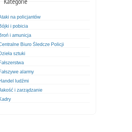
Kategorie
Ataki na policjantów
Bójki i pobicia
Broń i amunicja
Centralne Biuro Śledcze Policji
Dzieła sztuki
Fałszerstwa
Fałszywe alarmy
Handel ludźmi
Jakość i zarządzanie
Kadry
Kobiety w Policji
Korupcja
Kradzież