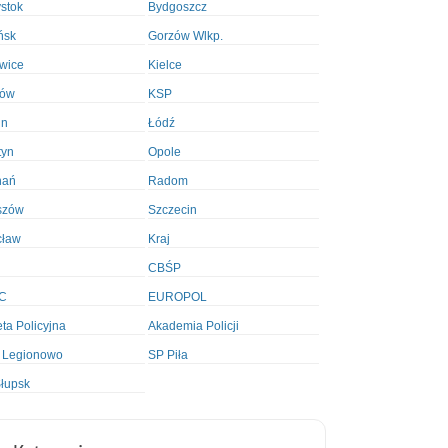
ystok
Bydgoszcz
ńsk
Gorzów Wlkp.
wice
Kielce
ków
KSP
in
Łódź
tyn
Opole
nań
Radom
szów
Szczecin
cław
Kraj
CBŚP
C
EUROPOL
ta Policyjna
Akademia Policji
 Legionowo
SP Piła
łupsk