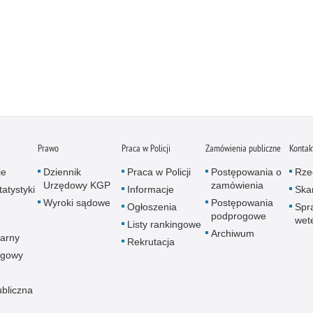
Prawo
Praca w Policji
Zamówienia publiczne
Kontak
je
Dziennik
Praca w Policji
Postępowania o
Rze
Urzędowy KGP
zamówienia
atystyki
Informacje
Skar
Wyroki sądowe
Postępowania
Ogłoszenia
Spr
podprogowe
wet
Listy rankingowe
Archiwum
arny
Rekrutacja
ogowy
ubliczna