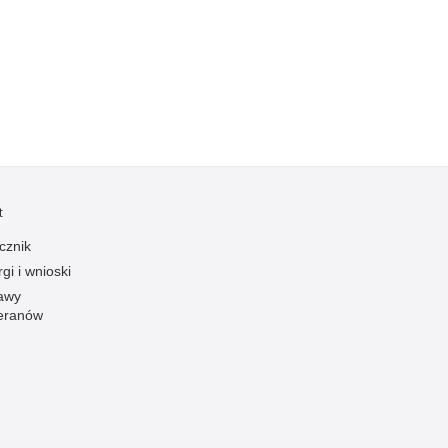
Kradzieże z włamaniem
Kultura
Logistyka, wyposażenie
Materiały wybuchowe
Nagrodzeni policjanci
Napady na banki
Napady na taksówkarzy
t
Napady na tiry
cznik
Nielegalny handel farmaceutykami
gi i wnioski
Nietrzeźwi kierujący
awy
eranów
Nietrzeźwi opiekunowie
Nietrzeźwi pracownicy
Niszczenie mienia
Nowoczesne technologie w pracy Policji
Odpowiedzialność majątkowa Policji