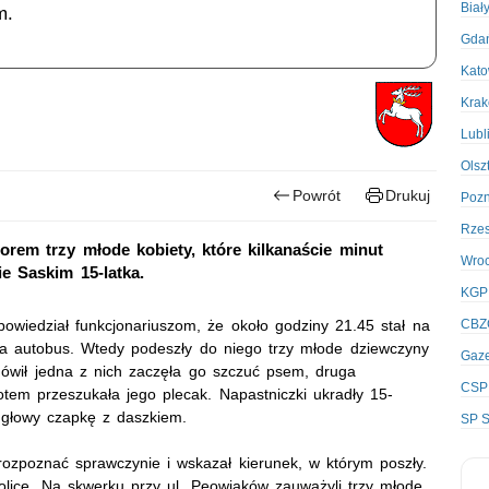
Biał
m.
Gda
Kato
Kra
Lubl
Olsz
Powrót
Drukuj
Poz
Rze
zorem trzy młode kobiety, które kilkanaście minut
Wro
e Saskim 15-latka.
KGP
owiedział funkcjonariuszom, że około godziny 21.45 stał na
CBZ
a autobus. Wtedy podeszły do niego trzy młode dziewczyny
Gaze
mówił jedna z nich zaczęła go szczuć psem, druga
CSP
potem przeszukała jego plecak. Napastniczki ukradły 15-
z głowy czapkę z daszkiem.
SP S
 rozpoznać sprawczynie i wskazał kierunek, w którym poszły.
kolice. Na skwerku przy ul. Peowiaków zauważyli trzy młode