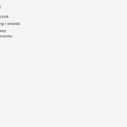
t
Ofiarni i odważni
cznik
Opinia publiczna
gi i wnioski
Oszustwa
awy
Pedofilia, pornografia dziecięca
eranów
Piractwo przemysłowe
Podrabianie znaków towarowych
Pogryzienia przez psy
Polemiki i sprostowania
Policja inaczej
Policjant z pasją
Porwania
Pożary i podpalenia
Pranie brudnych pieniędzy
Prawa człowieka