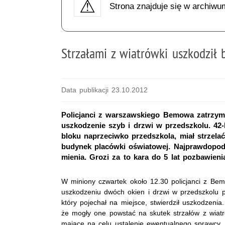
Strona znajduje się w archiwu
Strzałami z wiatrówki uszkodził
Data publikacji 23.10.2012
Policjanci z warszawskiego Bemowa zatrzym
uszkodzenie szyb i drzwi w przedszkolu. 42-
bloku naprzeciwko przedszkola, miał strzelać 
budynek placówki oświatowej. Najprawdopodo
mienia. Grozi za to kara do 5 lat pozbawieni
W miniony czwartek około 12.30 policjanci z Bem
uszkodzeniu dwóch okien i drzwi w przedszkolu pr
który pojechał na miejsce, stwierdził uszkodzenia. 
że mogły one powstać na skutek strzałów z wiatró
mające na celu ustalenie ewentualnego sprawcy.