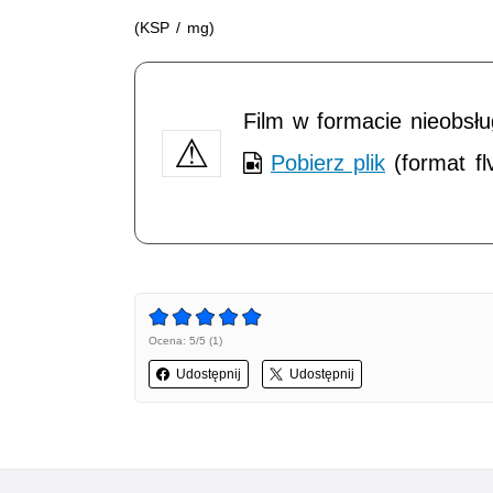
(KSP / mg)
Film w formacie nieobsł
Pobierz plik
(format fl
Ocena: 5/5 (1)
Udostępnij
Udostępnij