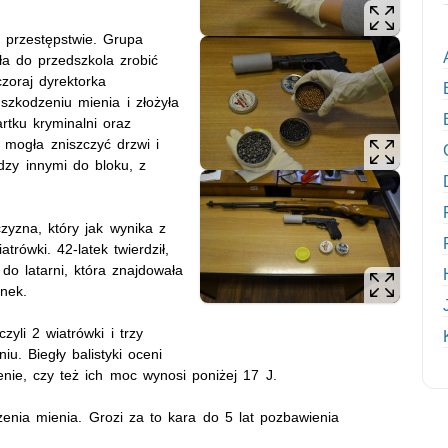
 przestępstwie. Grupa
a do przedszkola zrobić
zoraj dyrektorka
uszkodzeniu mienia i złożyła
rtku kryminalni oraz
 mogła zniszczyć drzwi i
dzy innymi do bloku, z
zyzna, który jak wynika z
trówki. 42-latek twierdził,
 do latarni, która znajdowała
ynek.
yli 2 wiatrówki i trzy
u. Biegły balistyki oceni
nie, czy też ich moc wynosi poniżej 17 J.
enia mienia. Grozi za to kara do 5 lat pozbawienia