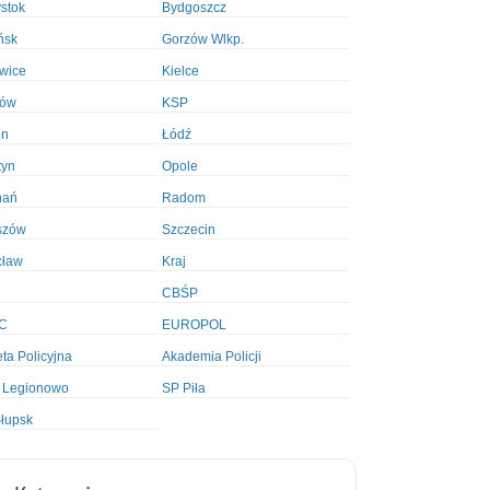
ystok
Bydgoszcz
ńsk
Gorzów Wlkp.
wice
Kielce
ków
KSP
in
Łódź
tyn
Opole
nań
Radom
szów
Szczecin
cław
Kraj
CBŚP
C
EUROPOL
ta Policyjna
Akademia Policji
 Legionowo
SP Piła
łupsk