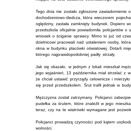
Tego dnia nie zostało zgłoszone zawiadomienie o
dochodzeniowo-śledcza, która wieczorem pojechał
oględziny, zastała zamknięty budynek. Dopiero wc
przedszkola oficjalnie powiadomiła policjantów o 
wniosek o ściganie sprawcy. Mimo to już od czwa
dzielnicowi pracowali nad ustaleniem osoby, która
okna w budynku placówki oświatowej. Dotarli mię
którego najprawdopodobniej padły strzały.
Jak się okazało, w jednym z lokali mieszkał mężc
jego wyjaśnień, 13 października miał strzelać z wia
że chciał ustawić przyrządy celownicze i mierzyło
się przed przedszkolem. Śrut trafił jednak w bud
Mężczyzna został zatrzymany. Policjanci zabezpiecz
pudełka za śrutem, które znaleźli w jego mieszkani
teraz, czy na te wiatrówki wymagane jest pozwole
Policjanci prowadzą czynności pod kątem uszkodz
wolności.