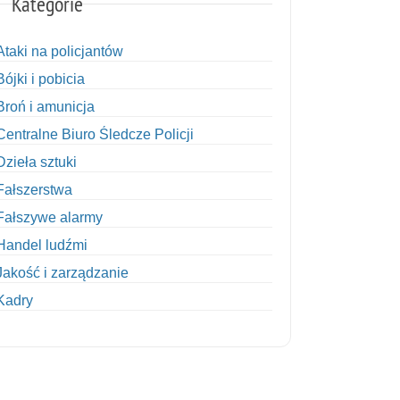
Kategorie
Ataki na policjantów
Bójki i pobicia
Broń i amunicja
Centralne Biuro Śledcze Policji
Dzieła sztuki
Fałszerstwa
Fałszywe alarmy
Handel ludźmi
Jakość i zarządzanie
Kadry
Kobiety w Policji
Korupcja
Kradzież