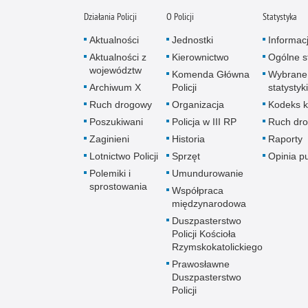
Działania Policji
O Policji
Statystyka
Aktualności
Jednostki
Informac
Aktualności z
Kierownictwo
Ogólne st
województw
Komenda Główna
Wybrane
Archiwum X
Policji
statystyki
Ruch drogowy
Organizacja
Kodeks k
Poszukiwani
Policja w III RP
Ruch dr
Zaginieni
Historia
Raporty
Lotnictwo Policji
Sprzęt
Opinia p
Polemiki i
Umundurowanie
sprostowania
Współpraca
międzynarodowa
Duszpasterstwo
Policji Kościoła
Rzymskokatolickiego
Prawosławne
Duszpasterstwo
Policji