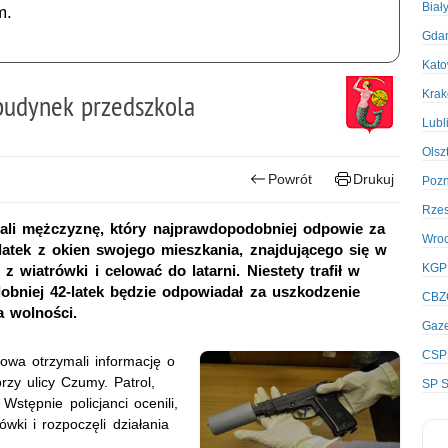
Biał
m.
Gda
Kato
Kra
 budynek przedszkola
Lubl
Olsz
Powrót
Drukuj
Poz
Rze
ali mężczyznę, który najprawdopodobniej odpowie za
Wro
latek z okien swojego mieszkania, znajdującego się w
KGP
z wiatrówki i celować do latarni. Niestety trafił w
bniej 42-latek będzie odpowiadał za uszkodzenie
CBZ
a wolności.
Gaze
CSP
owa otrzymali informację o
zy ulicy Czumy. Patrol,
SP S
Wstępnie policjanci ocenili,
wki i rozpoczęli działania