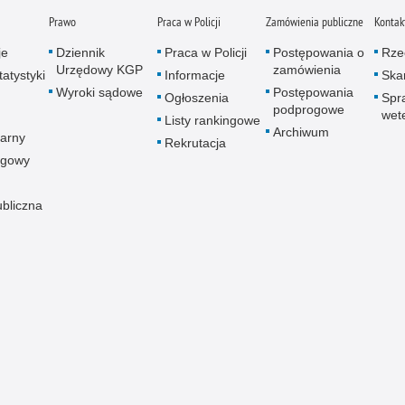
Prawo
Praca w Policji
Zamówienia publiczne
Kontak
je
Dziennik
Praca w Policji
Postępowania o
Rze
Urzędowy KGP
zamówienia
atystyki
Informacje
Skar
Wyroki sądowe
Postępowania
Ogłoszenia
Spr
podprogowe
wet
Listy rankingowe
Archiwum
arny
Rekrutacja
ogowy
ubliczna