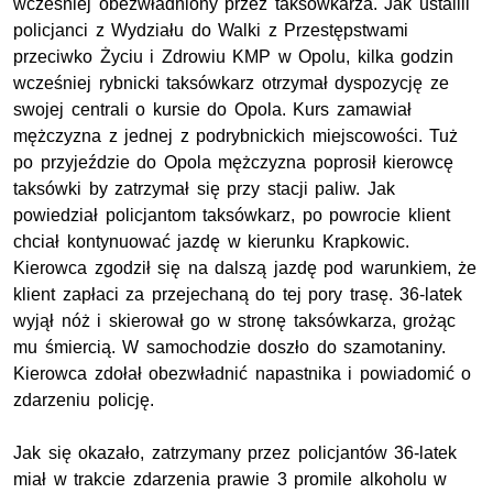
wcześniej obezwładniony przez taksówkarza. Jak ustalili
policjanci z Wydziału do Walki z Przestępstwami
przeciwko Życiu i Zdrowiu KMP w Opolu, kilka godzin
wcześniej rybnicki taksówkarz otrzymał dyspozycję ze
swojej centrali o kursie do Opola. Kurs zamawiał
mężczyzna z jednej z podrybnickich miejscowości. Tuż
po przyjeździe do Opola mężczyzna poprosił kierowcę
taksówki by zatrzymał się przy stacji paliw. Jak
powiedział policjantom taksówkarz, po powrocie klient
chciał kontynuować jazdę w kierunku Krapkowic.
Kierowca zgodził się na dalszą jazdę pod warunkiem, że
klient zapłaci za przejechaną do tej pory trasę. 36-latek
wyjął nóż i skierował go w stronę taksówkarza, grożąc
mu śmiercią. W samochodzie doszło do szamotaniny.
Kierowca zdołał obezwładnić napastnika i powiadomić o
zdarzeniu policję.
Jak się okazało, zatrzymany przez policjantów 36-latek
miał w trakcie zdarzenia prawie 3 promile alkoholu w