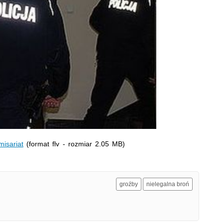
zacz.
misariat
(format flv - rozmiar 2.05 MB)
groźby
nielegalna broń