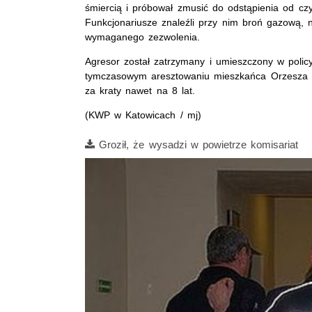
śmiercią i próbował zmusić do odstąpienia od cz
Funkcjonariusze znaleźli przy nim broń gazową, n
wymaganego zezwolenia.
Agresor został zatrzymany i umieszczony w polic
tymczasowym aresztowaniu mieszkańca Orzesza n
za kraty nawet na 8 lat.
(KWP w Katowicach / mj)
Film
Groził, że wysadzi w powietrze komisariat
Opis filmu: groźby, nielegalna broń