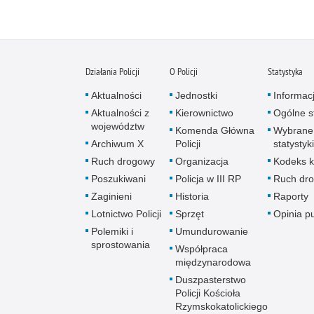
Działania Policji
O Policji
Statystyka
Aktualności
Jednostki
Informac
Aktualności z
Kierownictwo
Ogólne st
województw
Komenda Główna
Wybrane
Archiwum X
Policji
statystyki
Ruch drogowy
Organizacja
Kodeks k
Poszukiwani
Policja w III RP
Ruch dr
Zaginieni
Historia
Raporty
Lotnictwo Policji
Sprzęt
Opinia p
Polemiki i
Umundurowanie
sprostowania
Współpraca
międzynarodowa
Duszpasterstwo
Policji Kościoła
Rzymskokatolickiego