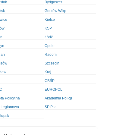
ystok
Bydgoszcz
ńsk
Gorzów Wlkp.
wice
Kielce
ków
KSP
in
Łódź
tyn
Opole
nań
Radom
szów
Szczecin
cław
Kraj
CBŚP
C
EUROPOL
ta Policyjna
Akademia Policji
 Legionowo
SP Piła
łupsk