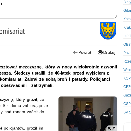
Biał
m.
Gda
Kato
Kra
omisariat
Lubl
Olsz
Powrót
Drukuj
Poz
Rze
esztował mężczyznę, który w nocy wielokrotnie dzwonił
Wro
esza. Śledczy ustalili, że 40-latek przed wyjściem z
KGP
misariat. Zabrał ze sobą broń i petardy. Policjanci
bezwładnili i zatrzymali.
CBZ
Gaze
zyznę, który groził, że
CSP
edł z domu zabierając ze
dy nad ranem wrócił do
SP S
ł policjantów, groził im