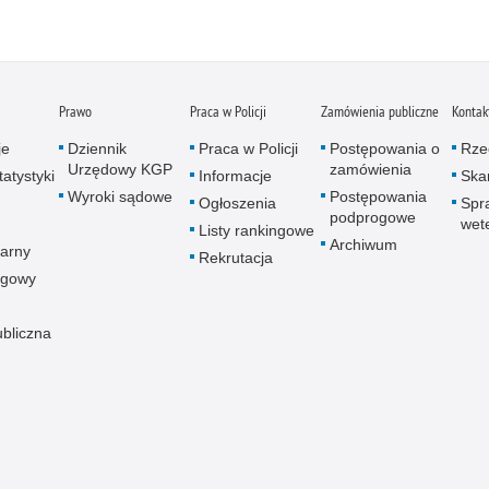
Prawo
Praca w Policji
Zamówienia publiczne
Kontak
je
Dziennik
Praca w Policji
Postępowania o
Rze
Urzędowy KGP
zamówienia
atystyki
Informacje
Skar
Wyroki sądowe
Postępowania
Ogłoszenia
Spr
podprogowe
wet
Listy rankingowe
Archiwum
arny
Rekrutacja
ogowy
ubliczna