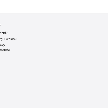
Ofiarni i odważni
Opinia publiczna
Oszustwa
t
Pedofilia, pornografia dziecięca
cznik
Piractwo przemysłowe
gi i wnioski
Podrabianie znaków towarowych
awy
eranów
Pogryzienia przez psy
Polemiki i sprostowania
Policja inaczej
Policjant z pasją
Porwania
Pożary i podpalenia
Pranie brudnych pieniędzy
Prawa człowieka