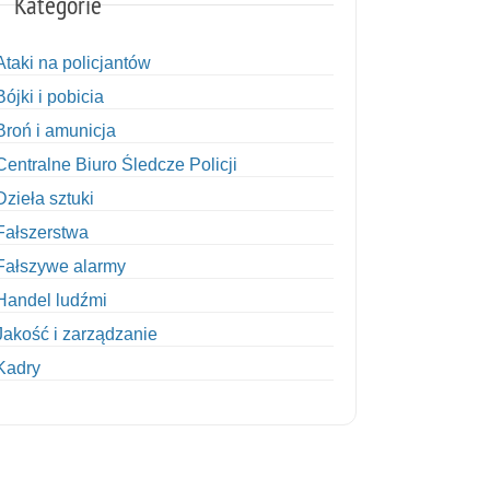
Kategorie
Ataki na policjantów
Bójki i pobicia
Broń i amunicja
Centralne Biuro Śledcze Policji
Dzieła sztuki
Fałszerstwa
Fałszywe alarmy
Handel ludźmi
Jakość i zarządzanie
Kadry
Kobiety w Policji
Korupcja
Kradzież