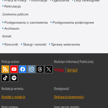
Praca w Policji
Informacje
Ogłoszenia
Listy rankingowe
Rekrutacja
Zamówienia publiczne
Postępowania o zamówienia
Postępowania podprogowe
Archiwum
Kontakt
Rzecznik
Skargi i wnioski
Sprawy weteranów
Policja
online
Biuletyn Informacji Publicznej
BIP KGP
Redakcja serwisu
Dostępność
Kontakt z redakcją
Deklaracja dostępności
Nota prawna
Inne wersje portalu