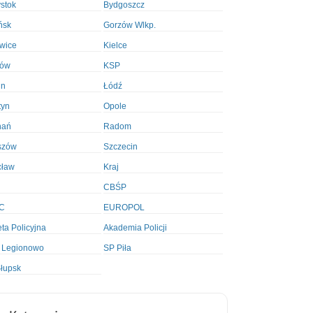
ystok
Bydgoszcz
ńsk
Gorzów Wlkp.
wice
Kielce
ków
KSP
in
Łódź
tyn
Opole
nań
Radom
szów
Szczecin
cław
Kraj
CBŚP
C
EUROPOL
ta Policyjna
Akademia Policji
 Legionowo
SP Piła
łupsk