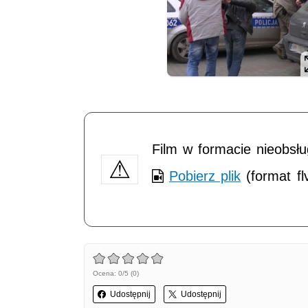
Film w formacie nieobsł
Pobierz plik
(format fl
Ocena: 0/5 (0)
Udostępnij
Udostępnij