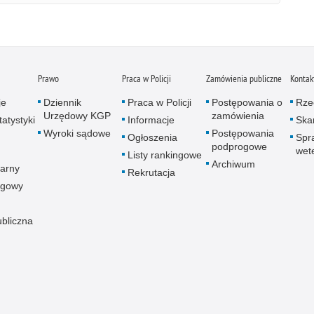
Prawo
Praca w Policji
Zamówienia publiczne
Kontak
je
Dziennik
Praca w Policji
Postępowania o
Rze
Urzędowy KGP
zamówienia
atystyki
Informacje
Skar
Wyroki sądowe
Postępowania
Ogłoszenia
Spr
podprogowe
wet
Listy rankingowe
Archiwum
arny
Rekrutacja
ogowy
ubliczna