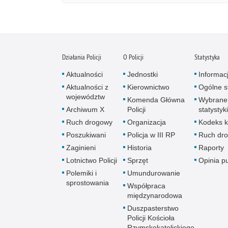
Działania Policji
O Policji
Statystyka
Aktualności
Jednostki
Informac
Aktualności z
Kierownictwo
Ogólne st
województw
Komenda Główna
Wybrane
Archiwum X
Policji
statystyki
Ruch drogowy
Organizacja
Kodeks k
Poszukiwani
Policja w III RP
Ruch dr
Zaginieni
Historia
Raporty
Lotnictwo Policji
Sprzęt
Opinia p
Polemiki i
Umundurowanie
sprostowania
Współpraca
międzynarodowa
Duszpasterstwo
Policji Kościoła
Rzymskokatolickiego