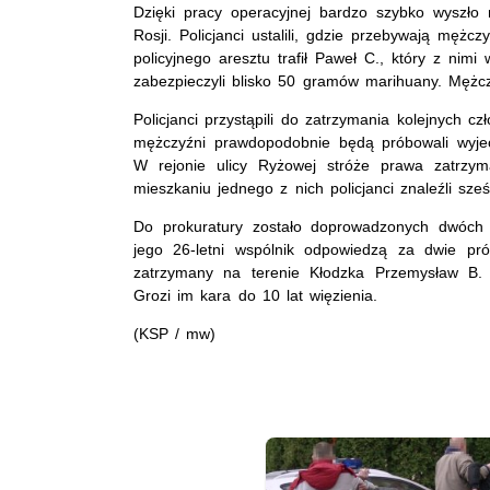
Dzięki pracy operacyjnej bardzo szybko wyszło 
Rosji. Policjanci ustalili, gdzie przebywają męż
policyjnego aresztu trafił Paweł C., który z nim
zabezpieczyli blisko 50 gramów marihuany. Mężczy
Policjanci przystąpili do zatrzymania kolejnych c
mężczyźni prawdopodobnie będą próbowali wyjech
W rejonie ulicy Ryżowej stróże prawa zatrzy
mieszkaniu jednego z nich policjanci znaleźli sześ
Do prokuratury zostało doprowadzonych dwóch oby
jego 26-letni wspólnik odpowiedzą za dwie pr
zatrzymany na terenie Kłodzka Przemysław B. 
Grozi im kara do 10 lat więzienia.
(KSP / mw)