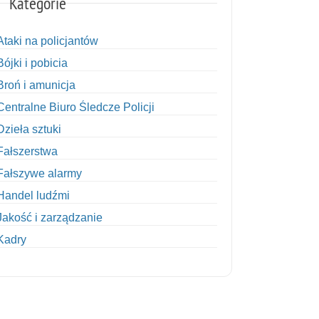
Kategorie
Ataki na policjantów
Bójki i pobicia
Broń i amunicja
Centralne Biuro Śledcze Policji
Dzieła sztuki
Fałszerstwa
Fałszywe alarmy
Handel ludźmi
Jakość i zarządzanie
Kadry
Kobiety w Policji
Korupcja
Kradzież