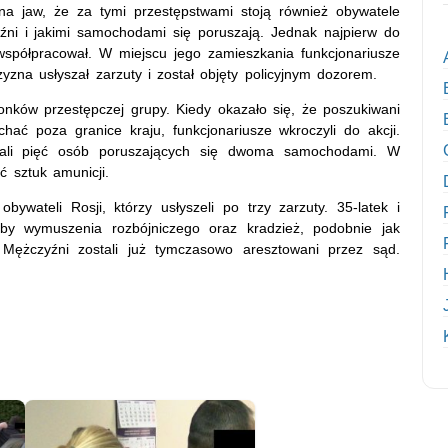
na jaw, że za tymi przestępstwami stoją również obywatele
czyźni i jakimi samochodami się poruszają. Jednak najpierw do
i współpracował. W miejscu jego zamieszkania funkcjonariusze
zna usłyszał zarzuty i został objęty policyjnym dozorem.
złonków przestępczej grupy. Kiedy okazało się, że poszukiwani
ać poza granice kraju, funkcjonariusze wkroczyli do akcji.
mali pięć osób poruszających się dwoma samochodami. W
ć sztuk amunicji.
wateli Rosji, którzy usłyszeli po trzy zarzuty. 35-latek i
óby wymuszenia rozbójniczego oraz kradzież, podobnie jak
Mężczyźni zostali już tymczasowo aresztowani przez sąd.