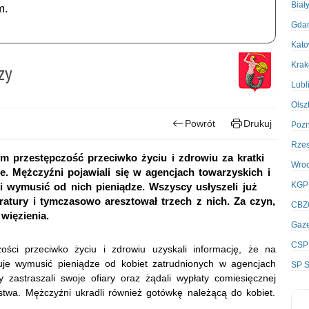
Biał
m.
Gda
Kato
Kra
zy
Lubl
Olsz
Powrót
Drukuj
Poz
Rze
m przestępczość przeciwko życiu i zdrowiu za kratki
Wro
e. Mężczyźni pojawiali się w agencjach towarzyskich i
KGP
li wymusić od nich pieniądze. Wszyscy usłyszeli już
ratury i tymczasowo aresztował trzech z nich. Za czyn,
CBZ
 więzienia.
Gaze
CSP
zości przeciwko życiu i zdrowiu uzyskali informację, że na
uje wymusić pieniądze od kobiet zatrudnionych w agencjach
SP S
cy zastraszali swoje ofiary oraz żądali wypłaty comiesięcznej
stwa. Mężczyźni ukradli również gotówkę należącą do kobiet.