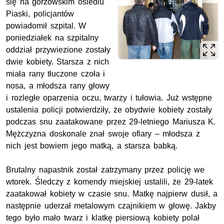
się na gorzowskim osiedlu
Piaski, policjantów
powiadomił szpital. W
poniedziałek na szpitalny
oddział przywiezione zostały
dwie kobiety. Starsza z nich
miała rany tłuczone czoła i
nosa, a młodsza rany głowy
i rozległe oparzenia oczu, twarzy i tułowia. Już wstępne
ustalenia policji potwierdziły, że obydwie kobiety zostały
podczas snu zaatakowane przez 29-letniego Mariusza K.
Mężczyzna doskonale znał swoje ofiary – młodsza z
nich jest bowiem jego matką, a starsza babką.
Brutalny napastnik został zatrzymany przez policję we
wtorek. Śledczy z komendy miejskiej ustalili, że 29-latek
zaatakował kobiety w czasie snu. Matkę najpierw dusił, a
następnie uderzał metalowym czajnikiem w głowę. Jakby
tego było mało twarz i klatkę piersiową kobiety polał