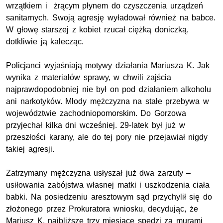
wrzątkiem i żrącym płynem do czyszczenia urządzeń
sanitarnych. Swoją agresję wyładował również na babce.
W głowę starszej z kobiet rzucał ciężką doniczką,
dotkliwie ją kalecząc.
Policjanci wyjaśniają motywy działania Mariusza K. Jak
wynika z materiałów sprawy, w chwili zajścia
najprawdopodobniej nie był on pod działaniem alkoholu
ani narkotyków. Młody mężczyzna na stałe przebywa w
województwie zachodniopomorskim. Do Gorzowa
przyjechał kilka dni wcześniej. 29-latek był już w
przeszłości karany, ale do tej pory nie przejawiał nigdy
takiej agresji.
Zatrzymany mężczyzna usłyszał już dwa zarzuty –
usiłowania zabójstwa własnej matki i uszkodzenia ciała
babki. Na posiedzeniu aresztowym sąd przychylił się do
złożonego przez Prokuratora wniosku, decydując, że
Mariusz K. najbliższe trzy miesiące spędzi za murami