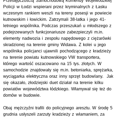
Przestępczością Samochodową Komendy Wojewódzkiej
Policji w Łodzi wspierani przez kryminalnych z Łasku
wczesnym rankiem weszli na tereny posesji w powiecie
kutnowskim i łowickim. Zatrzymali 38-latka i jego 41-
letniego wspólnika. Podczas przeszukań u młodszego z
podejrzewanych funkcjonariusze zabezpieczyli m.in.
elementy nadwozia i zespołu napędowego z ciężarówki
skradzionej na terenie gminy Widawa. Z kolei u jego
wspólnika policjanci ujawnili pochodzącego z kradzieży
na terenie powiatu kutnowskiego VW transportera,
którego wartość oszacowano na 15 tys. złotych. W
samochodzie znajdowały się m.in. betoniarka, sprężarka,
wyciągarka elektryczna oraz inny sprzęt budowlany. Jak
się okazało, złodziejski duet działał na terenie kilku
powiatów województwa łódzkiego. Włamywał się też do
domów w budowie.
Obaj mężczyźni trafili do policyjnego aresztu. W środę 5
grudnia usłyszeli zarzuty kradzieży z włamaniem, za