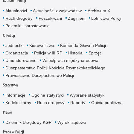
Działania Policji
Aktualności
Aktualności z województw
Archiwum X
Ruch drogowy
Poszukiwani
Zaginieni
Lotnictwo Policji
Polemiki i sprostowania
O Policji
Jednostki
Kierownictwo
Komenda Główna Policji
Organizacja
Policja w III RP
Historia
Sprzęt
Umundurowanie
Współpraca międzynarodowa
Duszpasterstwo Policji Kościoła Rzymskokatolickiego
Prawosławne Duszpasterstwo Policji
Statystyka
Informacje
Ogólne statystyki
Wybrane statystyki
Kodeks karny
Ruch drogowy
Raporty
Opinia publiczna
Prawo
Dziennik Urzędowy KGP
Wyroki sądowe
Praca w Policji