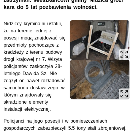
zatrzymań. Mieszkańcowi gminy Nidzica grozi
kara do 5 lat pozbawienia wolności.
Nidziccy kryminalni ustalili,
że na terenie jednej z
posesji mogą znajdować się
przedmioty pochodzące z
kradzieży z terenu budowy
drogi krajowej nr 7. Wizyta
policjantów zaskoczyła 28-
letniego Dawida Sz. Nie
zdążył on nawet rozładować
samochodu dostawczego, w
którym znajdowały się
skradzione elementy
instalacji elektrycznej.
Policjanci na jego posesji i w pomieszczeniach
gospodarczych zabezpieczyli 5,5 tony stali zbrojeniowej,