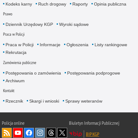
Kodeks karny
Ruch drogowy
Raporty
Opinia publiczna
Prawo
Dziennik Urzędowy KGP
Wyroki sądowe
Praca w Policji
Praca w Policji
Informacje
Ogłoszenia
Listy rankingowe
Rekrutacja
Zamówienia publiczne
Postępowania o zamówienia
Postępowania podprogowe
Archiwum
Kontakt
Rzecznik
Skargi i wnioski
Sprawy weteranów
Policja
online
Biuletyn Informacji Publicznej
BIP KGP