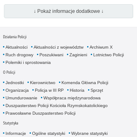
↓ Pokaż informacje dodatkowe ↓
Działania Policji
Aktualności
Aktualności z województw
Archiwum X
Ruch drogowy
Poszukiwani
Zaginieni
Lotnictwo Policji
Polemiki i sprostowania
O Policji
Jednostki
Kierownictwo
Komenda Główna Policji
Organizacja
Policja w III RP
Historia
Sprzęt
Umundurowanie
Współpraca międzynarodowa
Duszpasterstwo Policji Kościoła Rzymskokatolickiego
Prawosławne Duszpasterstwo Policji
Statystyka
Informacje
Ogólne statystyki
Wybrane statystyki