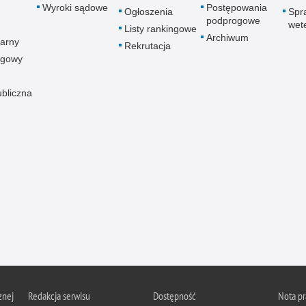
Wyroki sądowe
Postępowania
Ogłoszenia
Spr
podprogowe
wet
Listy rankingowe
Archiwum
arny
Rekrutacja
ogowy
ubliczna
znej
Redakcja serwisu
Dostępność
Nota p