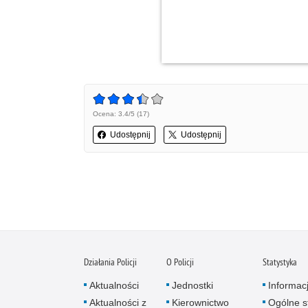
Ocena: 3.4/5 (17)
Udostępnij
Udostępnij
Działania Policji
O Policji
Statystyka
Aktualności
Jednostki
Informac
Aktualności z
Kierownictwo
Ogólne st