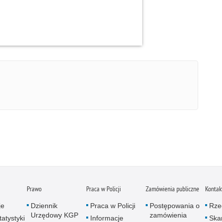
Prawo
Praca w Policji
Zamówienia publiczne
Kontak
je
Dziennik
Praca w Policji
Postępowania o
Rze
Urzędowy KGP
zamówienia
atystyki
Informacje
Skar