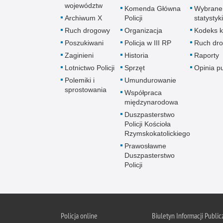
województw
Komenda Główna
Wybrane
Archiwum X
Policji
statystyki
Ruch drogowy
Organizacja
Kodeks k
Poszukiwani
Policja w III RP
Ruch dr
Zaginieni
Historia
Raporty
Lotnictwo Policji
Sprzęt
Opinia p
Polemiki i
Umundurowanie
sprostowania
Współpraca
międzynarodowa
Duszpasterstwo
Policji Kościoła
Rzymskokatolickiego
Prawosławne
Duszpasterstwo
Policji
Policja
online
Biuletyn Informacji Public