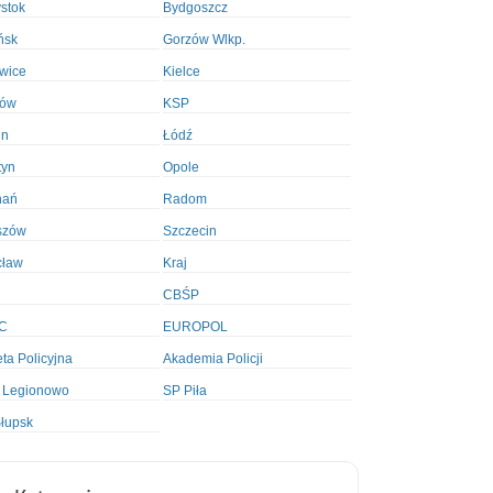
ystok
Bydgoszcz
ńsk
Gorzów Wlkp.
wice
Kielce
ków
KSP
in
Łódź
tyn
Opole
nań
Radom
szów
Szczecin
cław
Kraj
CBŚP
C
EUROPOL
ta Policyjna
Akademia Policji
 Legionowo
SP Piła
łupsk