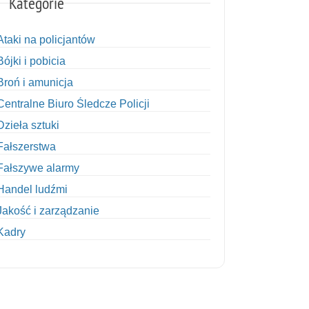
Kategorie
Ataki na policjantów
Bójki i pobicia
Broń i amunicja
Centralne Biuro Śledcze Policji
Dzieła sztuki
Fałszerstwa
Fałszywe alarmy
Handel ludźmi
Jakość i zarządzanie
Kadry
Kobiety w Policji
Korupcja
Kradzież