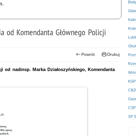
Biał
m.
Gda
Kato
Kra
ia od Komendanta Głównego Policji
Lubl
Olsz
Powrót
Drukuj
Poz
Rze
cji od nadinsp. Marka Działoszyńskiego, Komendanta
Wro
KGP
CBZ
Gaze
CSP
SP S