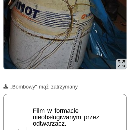
Film
„Bombowy” mąż zatrzymany
Opis filmu: bomba, broń, materiały wybuchowe, groźby
Film w formacie
nieobsługiwanym przez
odtwarzacz.