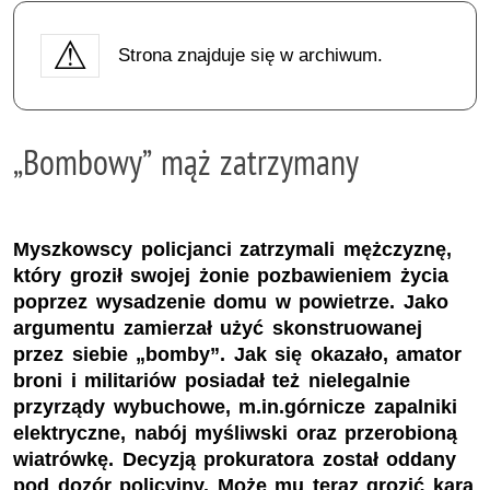
Strona znajduje się w archiwum.
„Bombowy” mąż zatrzymany
Myszkowscy policjanci zatrzymali mężczyznę,
który groził swojej żonie pozbawieniem życia
poprzez wysadzenie domu w powietrze. Jako
argumentu zamierzał użyć skonstruowanej
przez siebie „bomby”. Jak się okazało, amator
broni i militariów posiadał też nielegalnie
przyrządy wybuchowe, m.in.górnicze zapalniki
elektryczne, nabój myśliwski oraz przerobioną
wiatrówkę. Decyzją prokuratora został oddany
pod dozór policyjny. Może mu teraz grozić kara