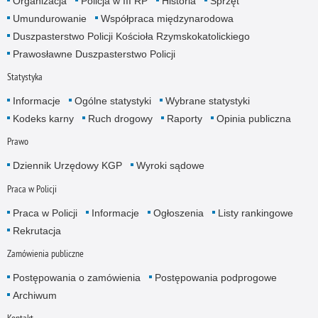
Organizacja
Policja w III RP
Historia
Sprzęt
Umundurowanie
Współpraca międzynarodowa
Duszpasterstwo Policji Kościoła Rzymskokatolickiego
Prawosławne Duszpasterstwo Policji
Statystyka
Informacje
Ogólne statystyki
Wybrane statystyki
Kodeks karny
Ruch drogowy
Raporty
Opinia publiczna
Prawo
Dziennik Urzędowy KGP
Wyroki sądowe
Praca w Policji
Praca w Policji
Informacje
Ogłoszenia
Listy rankingowe
Rekrutacja
Zamówienia publiczne
Postępowania o zamówienia
Postępowania podprogowe
Archiwum
Kontakt