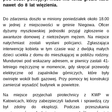
nawet do 8 lat więzienia.
Do zdarzenia doszło w miniony poniedziałek około 18.00
w jednej z miejscowości w gminie Niegowa. Oficer
dyżurny myszkowskiej jednostki przyjął zgłoszenie o
awanturze domowej z nietrzeźwym mężem. Na miejsce
natychmiast zostali wysłani policjanci. Zgłaszająca
interwencję kobieta w tym czasie waz z dwójką małych
dzieci uciekła z domu do mieszkającej w pobliżu rodziny.
Mundurowi pod wskazany adresem, w piwnicy zastali 41-
letniego mężczyznę w momencie, gdy skręcał przewody
elektryczne od zapalników górniczych, które były
owinięte wokół butli gazowej. Przy pomocy tej konstrukcji
zamierzał wysadzić budynek w powietrze.
Na miejsce przyjechali pirotechnicy z KWP w
Katowicach, którzy zabezpieczyli ładunek i sprawdzą czy
był zdolny do eksplozji. Podczas przeszukania