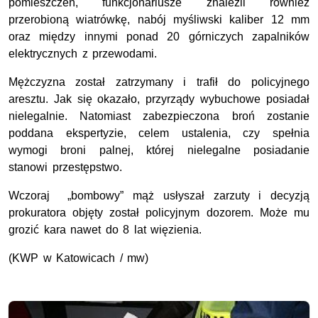
pomieszczeń, funkcjonariusze znaleźli również
przerobioną wiatrówkę, nabój myśliwski kaliber 12 mm
oraz między innymi ponad 20 górniczych zapalników
elektrycznych z przewodami.
Mężczyzna został zatrzymany i trafił do policyjnego
aresztu. Jak się okazało, przyrządy wybuchowe posiadał
nielegalnie. Natomiast zabezpieczona broń zostanie
poddana ekspertyzie, celem ustalenia, czy spełnia
wymogi broni palnej, której nielegalne posiadanie
stanowi przestępstwo.
Wczoraj „bombowy” mąż usłyszał zarzuty i decyzją
prokuratora objęty został policyjnym dozorem. Może mu
grozić kara nawet do 8 lat więzienia.
(KWP w Katowicach / mw)