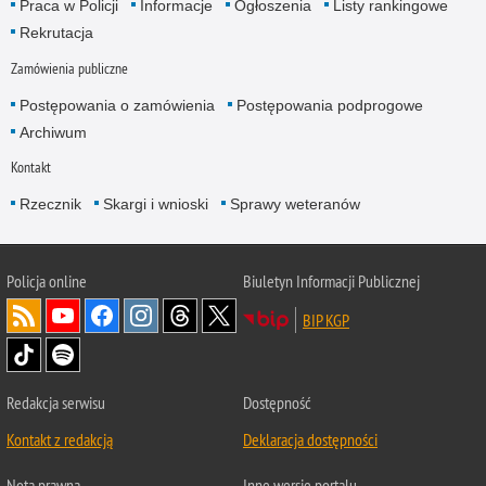
Praca w Policji
Informacje
Ogłoszenia
Listy rankingowe
Rekrutacja
Zamówienia publiczne
Postępowania o zamówienia
Postępowania podprogowe
Archiwum
Kontakt
Rzecznik
Skargi i wnioski
Sprawy weteranów
Policja
online
Biuletyn Informacji Publicznej
BIP KGP
Redakcja serwisu
Dostępność
Kontakt z redakcją
Deklaracja dostępności
Nota prawna
Inne wersje portalu