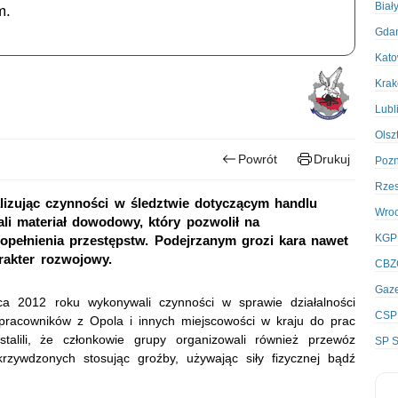
Biał
m.
Gda
Kato
Kra
Lubl
Olsz
Powrót
Drukuj
Poz
Rze
alizując czynności w śledztwie dotyczącym handlu
Wro
ali materiał dowodowy, który pozwolił na
KGP
opełnienia przestępstw. Podejrzanym grozi kara nawet
rakter rozwojowy.
CBZ
Gaze
ca 2012 roku wykonywali czynności w sprawie działalności
CSP
pracowników z Opola i innych miejscowości w kraju do prac
stalili, że członkowie grupy organizowali również przewóz
SP S
zywdzonych stosując groźby, używając siły fizycznej bądź