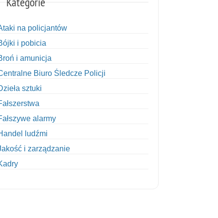
Kategorie
Ataki na policjantów
Bójki i pobicia
Broń i amunicja
Centralne Biuro Śledcze Policji
Dzieła sztuki
Fałszerstwa
Fałszywe alarmy
Handel ludźmi
Jakość i zarządzanie
Kadry
Kobiety w Policji
Korupcja
Kradzież