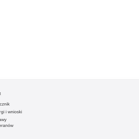
Kradzieże z włamaniem
Kultura
Logistyka, wyposażenie
Materiały wybuchowe
Nagrodzeni policjanci
Napady na banki
Napady na taksówkarzy
Napady na tiry
Nielegalny handel farmaceutykami
Nietrzeźwi kierujący
t
Nietrzeźwi opiekunowie
cznik
Nietrzeźwi pracownicy
gi i wnioski
Niszczenie mienia
awy
eranów
Nowoczesne technologie w pracy Policji
Odpowiedzialność majątkowa Policji