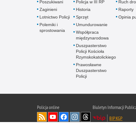
Poszukiwani
Policja w III RP
Ruch dr
Zaginieni
Historia
Raporty
Lotnictwo Policji
Sprzęt
Opinia p
Polemiki i
Umundurowanie
sprostowania
Współpraca
międzynarodowa
Duszpasterstwo
Policji Kościoła
Rzymskokatolickiego
Prawosławne
Duszpasterstwo
Policji
Policja
online
Biuletyn Informacji Public
BIP KGP