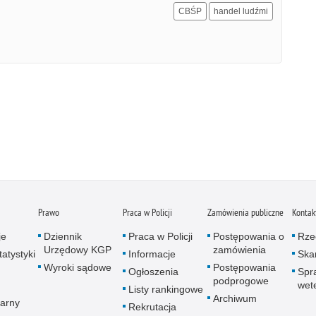
CBŚP
handel ludźmi
Prawo
Praca w Policji
Zamówienia publiczne
Kontak
je
Dziennik
Praca w Policji
Postępowania o
Rze
Urzędowy KGP
zamówienia
atystyki
Informacje
Skar
Wyroki sądowe
Postępowania
Ogłoszenia
Spr
podprogowe
wet
Listy rankingowe
Archiwum
arny
Rekrutacja