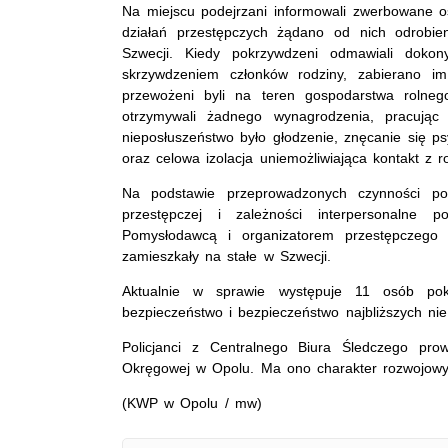
Na miejscu podejrzani informowali zwerbowane o
działań przestępczych żądano od nich odrobie
Szwecji. Kiedy pokrzywdzeni odmawiali dokony
skrzywdzeniem członków rodziny, zabierano i
przewożeni byli na teren gospodarstwa rolne
otrzymywali żadnego wynagrodzenia, pracując 
nieposłuszeństwo było głodzenie, znęcanie się p
oraz celowa izolacja uniemożliwiająca kontakt z r
Na podstawie przeprowadzonych czynności polic
przestępczej i zależności interpersonalne 
Pomysłodawcą i organizatorem przestępczego p
zamieszkały na stałe w Szwecji.
Aktualnie w sprawie występuje 11 osób p
bezpieczeństwo i bezpieczeństwo najbliższych nie
Policjanci z Centralnego Biura Śledczego pr
Okręgowej w Opolu. Ma ono charakter rozwojowy
(KWP w Opolu / mw)