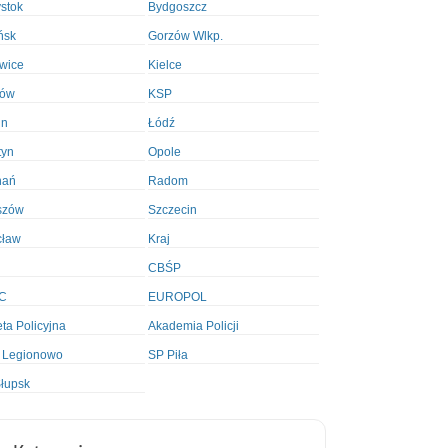
ystok
Bydgoszcz
ńsk
Gorzów Wlkp.
wice
Kielce
ków
KSP
in
Łódź
tyn
Opole
nań
Radom
szów
Szczecin
cław
Kraj
CBŚP
C
EUROPOL
ta Policyjna
Akademia Policji
 Legionowo
SP Piła
łupsk