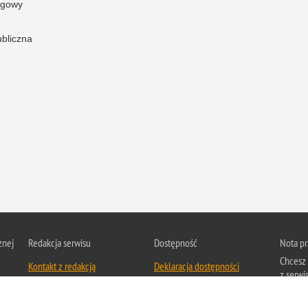
ogowy
ubliczna
znej
Redakcja serwisu
Dostępność
Nota p
Chcesz 
Kontakt z redakcją
Deklaracja dostępności
z serwis
Zapozna