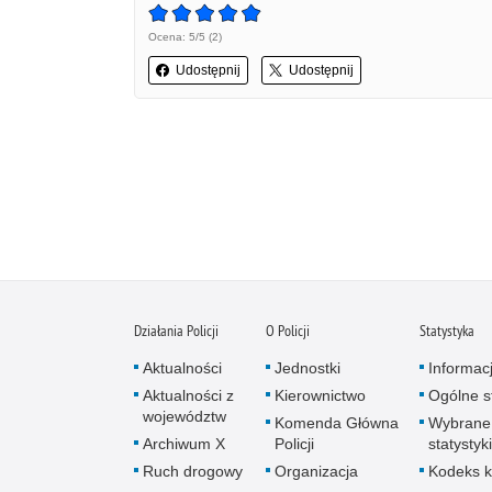
Ocena: 5/5 (2)
Udostępnij
Udostępnij
Działania Policji
O Policji
Statystyka
Aktualności
Jednostki
Informac
Aktualności z
Kierownictwo
Ogólne st
województw
Komenda Główna
Wybrane
Archiwum X
Policji
statystyki
Ruch drogowy
Organizacja
Kodeks k