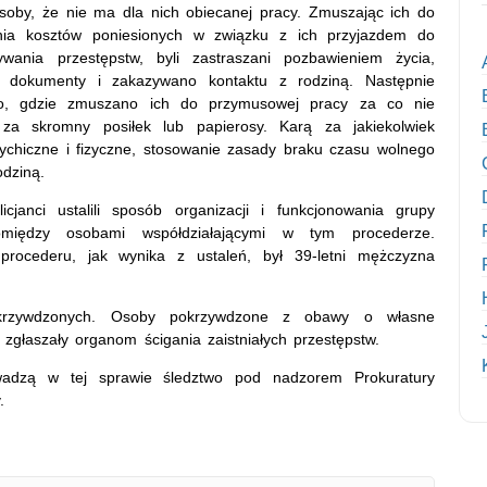
soby, że nie ma dla nich obiecanej pracy. Zmuszając ich do
nia kosztów poniesionych w związku z ich przyjazdem do
wania przestępstw, byli zastraszani pozbawieniem życia,
m dokumenty i zakazywano kontaktu z rodziną. Następnie
go, gdzie zmuszano ich do przymusowej pracy za co nie
za skromny posiłek lub papierosy. Karą za jakiekolwiek
sychiczne i fizyczne, stosowanie zasady braku czasu wolnego
odziną.
janci ustalili sposób organizacji i funkcjonowania grupy
pomiędzy osobami współdziałającymi w tym procederze.
rocederu, jak wynika z ustaleń, był 39-letni mężczyzna
okrzywdzonych. Osoby pokrzywdzone z obawy o własne
 zgłaszały organom ścigania zaistniałych przestępstw.
owadzą w tej sprawie śledztwo pod nadzorem Prokuratury
.