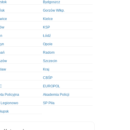
ystok
Bydgoszcz
ńsk
Gorzów Wlkp.
wice
Kielce
ków
KSP
in
Łódź
tyn
Opole
nań
Radom
szów
Szczecin
cław
Kraj
CBŚP
C
EUROPOL
ta Policyjna
Akademia Policji
 Legionowo
SP Piła
łupsk