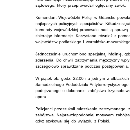
sądowego, który przeprowadził oględziny zwłok.
Komendant Wojewódzki Policji w Gdańsku powołał
najlepszych policyjnych specjalistów. Kilkudziesię
komendy wojewódzkiej pracowało nad tą sprawą d
zbierając informacje. Korzystano również z pomoc
województw podlaskiego i warmińsko-mazurskiego
Jednocześnie uruchomiono specjalną infolinię, g
zdarzenia. Do chwili zatrzymania mężczyzny wpłyn
szczegółowo sprawdzane podczas postępowania.
W piątek ok. godz. 22.00 na jednym z elbląskich 
Samodzielnego Pododdziału Antyterrorystycznego 
podejrzanego o dokonanie zabójstwa trzyosobowej
oporu.
Policjanci przeszukali mieszkanie zatrzymanego, 
zabójstwa. Najprawdopodobniej motywem zabójst
gdyż szykował się do wyjazdu z Polski.