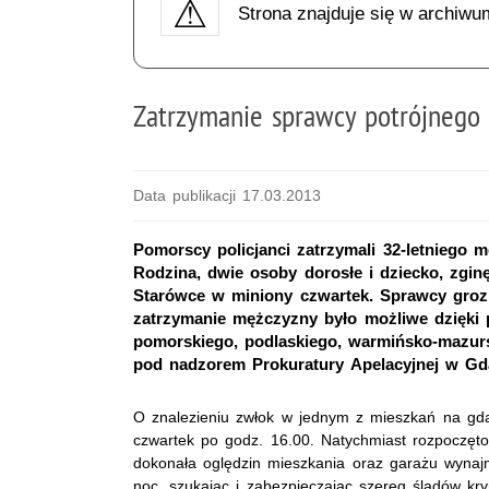
Strona znajduje się w archiwu
Zatrzymanie sprawcy potrójnego
Data publikacji 17.03.2013
Pomorscy policjanci zatrzymali 32-letniego 
Rodzina, dwie osoby dorosłe i dziecko, zgin
Starówce w miniony czwartek. Sprawcy groz
zatrzymanie mężczyzny było możliwe dzięki p
pomorskiego, podlaskiego, warmińsko-mazur
pod nadzorem Prokuratury Apelacyjnej w Gd
O znalezieniu zwłok w jednym z mieszkań na gdań
czwartek po godz. 16.00. Natychmiast rozpoczęt
dokonała oględzin mieszkania oraz garażu wynajm
noc, szukając i zabezpieczając szereg śladów kr