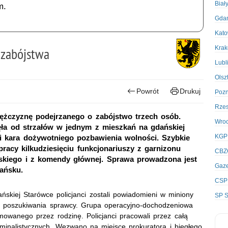
Biał
m.
Gda
Kato
Kra
 zabójstwa
Lubl
Olsz
Powrót
Drukuj
Poz
Rze
mężczyznę podejrzanego o zabójstwo trzech osób.
Wro
ęła od strzałów w jednym z mieszkań na gdańskiej
KGP
i kara dożywotniego pozbawienia wolności. Szybkie
racy kilkudziesięciu funkcjonariuszy z garnizonu
CBZ
skiego i z komendy głównej. Sprawa prowadzona jest
Gaze
ańsku.
CSP
skiej Starówce policjanci zostali powiadomieni w miniony
SP S
o poszukiwania sprawcy. Grupa operacyjno-dochodzeniowa
owanego przez rodzinę. Policjanci pracowali przez całą
yminalistycznych. Wezwano na miejsce prokuratora i biegłego