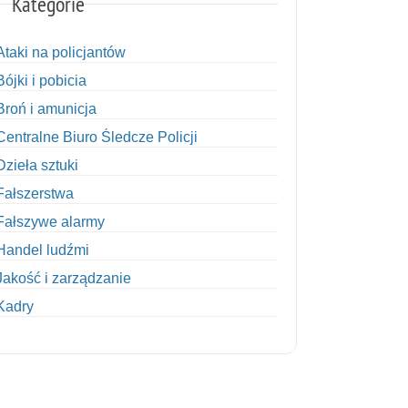
Kategorie
Ataki na policjantów
Bójki i pobicia
Broń i amunicja
Centralne Biuro Śledcze Policji
Dzieła sztuki
Fałszerstwa
Fałszywe alarmy
Handel ludźmi
Jakość i zarządzanie
Kadry
Kobiety w Policji
Korupcja
Kradzież