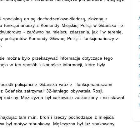
 specjalną grupę dochodzeniowo-śledczą, złożoną z
ciu funkcjonariuszy z Komendy Miejskiej Policji w Gdańsku i z
wutorowo - zarówno na miejscu zdarzenia, jak i w terenie,
y policjantów Komendy Głównej Policji i funkcjonariuszy z
.
dzie można było przekazywać informacje dotyczące tego
ęło w ten sposób kilkanaście informacji, które były
osiedli policjanci z Gdańska wraz z funkcjonariuszami
z Gdańska zatrzymali 32-letniego obywatela Rosji,
 rodziny. Mężczyzna był całkowicie zaskoczony i nie stawiał
znajdując tam m.in. broń i rzeczy pochodzące z miejsca
wa był motyw rabunkowy. Mężczyzna był już spakowany,