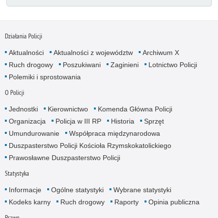
Działania Policji
Aktualności
Aktualności z województw
Archiwum X
Ruch drogowy
Poszukiwani
Zaginieni
Lotnictwo Policji
Polemiki i sprostowania
O Policji
Jednostki
Kierownictwo
Komenda Główna Policji
Organizacja
Policja w III RP
Historia
Sprzęt
Umundurowanie
Współpraca międzynarodowa
Duszpasterstwo Policji Kościoła Rzymskokatolickiego
Prawosławne Duszpasterstwo Policji
Statystyka
Informacje
Ogólne statystyki
Wybrane statystyki
Kodeks karny
Ruch drogowy
Raporty
Opinia publiczna
Prawo