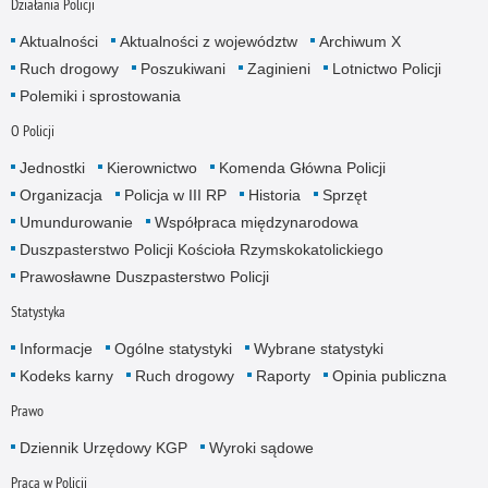
Działania Policji
Aktualności
Aktualności z województw
Archiwum X
Ruch drogowy
Poszukiwani
Zaginieni
Lotnictwo Policji
Polemiki i sprostowania
O Policji
Jednostki
Kierownictwo
Komenda Główna Policji
Organizacja
Policja w III RP
Historia
Sprzęt
Umundurowanie
Współpraca międzynarodowa
Duszpasterstwo Policji Kościoła Rzymskokatolickiego
Prawosławne Duszpasterstwo Policji
Statystyka
Informacje
Ogólne statystyki
Wybrane statystyki
Kodeks karny
Ruch drogowy
Raporty
Opinia publiczna
Prawo
Dziennik Urzędowy KGP
Wyroki sądowe
Praca w Policji