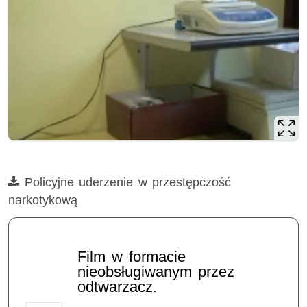
Film
Policyjne uderzenie w przestępczość
narkotykową
Opis filmu: narkotyki, amfetamina, marihuana, mefedron, br
Film w formacie
nieobsługiwanym przez
odtwarzacz.