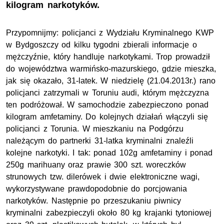
kilogram narkotyków.
Przypomnijmy: policjanci z Wydziału Kryminalnego KWP
w Bydgoszczy od kilku tygodni zbierali informacje o
mężczyźnie, który handluje narkotykami. Trop prowadził
do województwa warmińsko-mazurskiego, gdzie mieszka,
jak się okazało, 31-latek. W niedzielę (21.04.2013r.) rano
policjanci zatrzymali w Toruniu audi, którym mężczyzna
ten podróżował. W samochodzie zabezpieczono ponad
kilogram amfetaminy. Do kolejnych działań włączyli się
policjanci z Torunia. W mieszkaniu na Podgórzu
należącym do partnerki 31-latka kryminalni znaleźli
kolejne narkotyki. I tak: ponad 102g amfetaminy i ponad
250g marihuany oraz prawie 300 szt. woreczków
strunowych tzw. dilerówek i dwie elektroniczne wagi,
wykorzystywane prawdopodobnie do porcjowania
narkotyków. Następnie po przeszukaniu piwnicy
kryminalni zabezpieczyli około 80 kg krajanki tytoniowej