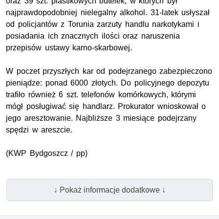
oraz 39 szt. plastikowych butelek, w których był
najprawdopodobniej nielegalny alkohol. 31-latek usłyszał
od policjantów z Torunia zarzuty handlu narkotykami i
posiadania ich znacznych ilości oraz naruszenia
przepisów ustawy karno-skarbowej.
W poczet przyszłych kar od podejrzanego zabezpieczono
pieniądze: ponad 6000 złotych. Do policyjnego depozytu
trafiło również 6 szt. telefonów komórkowych, którymi
mógł posługiwać się handlarz. Prokurator wnioskował o
jego aresztowanie. Najbliższe 3 miesiące podejrzany
spędzi w areszcie.
(KWP Bydgoszcz / pp)
↓ Pokaż informacje dodatkowe ↓