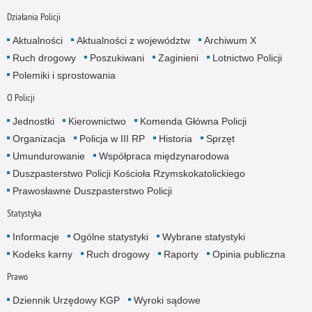
Działania Policji
Aktualności
Aktualności z województw
Archiwum X
Ruch drogowy
Poszukiwani
Zaginieni
Lotnictwo Policji
Polemiki i sprostowania
O Policji
Jednostki
Kierownictwo
Komenda Główna Policji
Organizacja
Policja w III RP
Historia
Sprzęt
Umundurowanie
Współpraca międzynarodowa
Duszpasterstwo Policji Kościoła Rzymskokatolickiego
Prawosławne Duszpasterstwo Policji
Statystyka
Informacje
Ogólne statystyki
Wybrane statystyki
Kodeks karny
Ruch drogowy
Raporty
Opinia publiczna
Prawo
Dziennik Urzędowy KGP
Wyroki sądowe