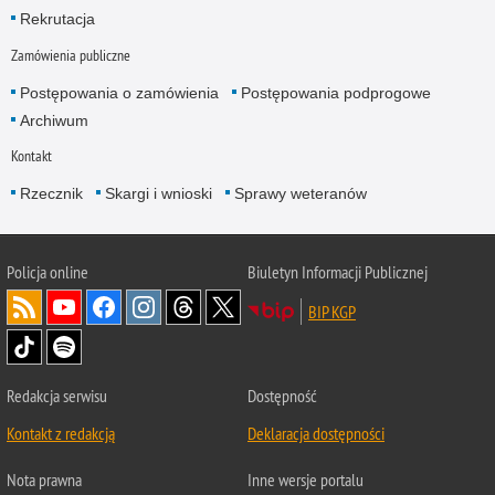
Rekrutacja
Zamówienia publiczne
Postępowania o zamówienia
Postępowania podprogowe
Archiwum
Kontakt
Rzecznik
Skargi i wnioski
Sprawy weteranów
Policja
online
Biuletyn Informacji Publicznej
BIP KGP
Redakcja serwisu
Dostępność
Kontakt z redakcją
Deklaracja dostępności
Nota prawna
Inne wersje portalu