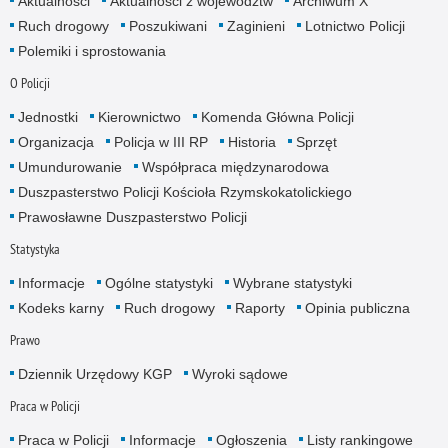
Aktualności
Aktualności z województw
Archiwum X
Ruch drogowy
Poszukiwani
Zaginieni
Lotnictwo Policji
Polemiki i sprostowania
O Policji
Jednostki
Kierownictwo
Komenda Główna Policji
Organizacja
Policja w III RP
Historia
Sprzęt
Umundurowanie
Współpraca międzynarodowa
Duszpasterstwo Policji Kościoła Rzymskokatolickiego
Prawosławne Duszpasterstwo Policji
Statystyka
Informacje
Ogólne statystyki
Wybrane statystyki
Kodeks karny
Ruch drogowy
Raporty
Opinia publiczna
Prawo
Dziennik Urzędowy KGP
Wyroki sądowe
Praca w Policji
Praca w Policji
Informacje
Ogłoszenia
Listy rankingowe