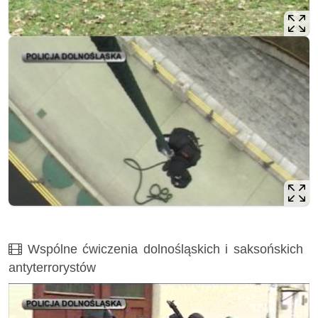
Film
Wspólne ćwiczenia dolnośląskich i saksońskich
antyterrorystów
Opis filmu: ćwiczenia, antyterroryści, wrocław, saksonia