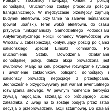
Policjanci saksońscy nawiązują kontakt z policją
dolnośląską. Uruchomiona zostaje procedura pościgu
transgranicznego. W międzyczasie przestępcy zajmują
budynek elektrowni, przy tamie na zalewie leśniańskim
(powiat lubański). Teren wokół elektrowni, do czasu
przybycia funkcjonariuszy Samodzielnego Pododdziału
Antyterrorystycznego Policji Komendy Wojewódzkiej we
Wrocławiu, zabezpieczają kontynuujący pościg policjanci
saksońskiego Special Einsatz Kommando. Po
uruchomieniu Sztabu Dowodzenia działaniami
dolnośląskiej policji, dalsza akcja prowadzona jest
dwutorowo. Mając na celu pokojowe rozwiązanie sytuacji
i uwolnienie zakładników, policjanci dolnośląscy i
saksońscy prowadzą negocjacje z przestępcami.
Jednocześnie przygotowywany jest wariant ewentualnego
rozwiązania siłowego. W pewnym momencie terroryści
zrywają negocjacje, strzelając do próbującego uciec
zakładnika. Z uwagi na to zostaje podjęta przez sztab
decyzja o przeprowadzeniu akcji szturmowej. Do działań