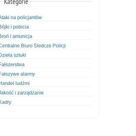
Kategorie
Ataki na policjantów
Bójki i pobicia
Broń i amunicja
Centralne Biuro Śledcze Policji
Dzieła sztuki
Fałszerstwa
Fałszywe alarmy
Handel ludźmi
Jakość i zarządzanie
Kadry
Kobiety w Policji
Korupcja
Kradzież