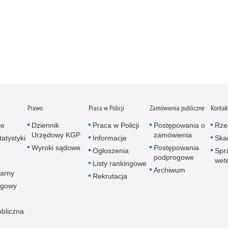
Prawo
Praca w Policji
Zamówienia publiczne
Kontak
je
Dziennik
Praca w Policji
Postępowania o
Rze
Urzędowy KGP
zamówienia
atystyki
Informacje
Skar
Wyroki sądowe
Postępowania
Ogłoszenia
Spr
podprogowe
wet
Listy rankingowe
Archiwum
arny
Rekrutacja
ogowy
ubliczna