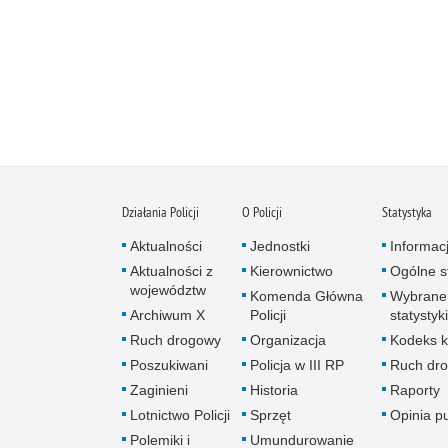
Działania Policji
O Policji
Statystyka
Aktualności
Jednostki
Informac
Aktualności z
Kierownictwo
Ogólne st
województw
Komenda Główna
Wybrane
Archiwum X
Policji
statystyki
Ruch drogowy
Organizacja
Kodeks k
Poszukiwani
Policja w III RP
Ruch dr
Zaginieni
Historia
Raporty
Lotnictwo Policji
Sprzęt
Opinia p
Polemiki i
Umundurowanie