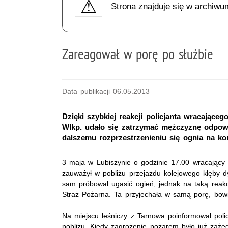
Strona znajduje się w archiwu
Zareagował w porę po służbie
Data publikacji 06.05.2013
Dzięki szybkiej reakcji policjanta wracające
Wlkp. udało się zatrzymać mężczyznę odpow
dalszemu rozprzestrzenieniu się ognia na ko
3 maja w Lubiszynie o godzinie 17.00 wracający z
zauważył w pobliżu przejazdu kolejowego kłęby dym
sam próbował ugasić ogień, jednak na taką reakc
Straż Pożarna. Ta przyjechała w samą porę, bowie
Na miejscu leśniczy z Tarnowa poinformował poli
pobliżu. Kiedy zagrożenie pożarem było już zaże