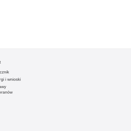
Kradzieże z włamaniem
Kultura
Logistyka, wyposażenie
Materiały wybuchowe
Nagrodzeni policjanci
Napady na banki
Napady na taksówkarzy
t
Napady na tiry
cznik
Nielegalny handel farmaceutykami
gi i wnioski
Nietrzeźwi kierujący
awy
eranów
Nietrzeźwi opiekunowie
Nietrzeźwi pracownicy
Niszczenie mienia
Nowoczesne technologie w pracy Policji
Odpowiedzialność majątkowa Policji