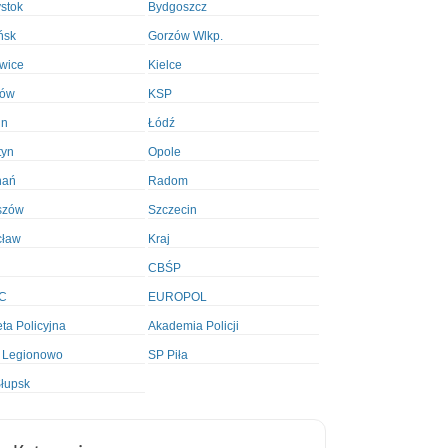
ystok
Bydgoszcz
ńsk
Gorzów Wlkp.
wice
Kielce
ków
KSP
in
Łódź
tyn
Opole
nań
Radom
szów
Szczecin
cław
Kraj
CBŚP
C
EUROPOL
ta Policyjna
Akademia Policji
 Legionowo
SP Piła
łupsk