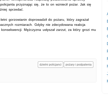
olicjanta przyznając się, że to on wzniecił pożar. Jak się
źniej sprzedać.
-letni gorzowianin doprowadził do pożaru, który zagrażał
znacznych rozmiarach. Gdyby nie zdecydowana reakcja
h konsekwencji. Mężczyzna usłyszał zarzut, za który grozi mu
dzielni policjanci
pożary i podpalenia