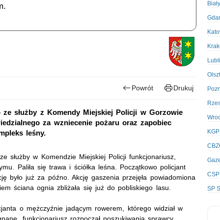
Biał
m.
Gda
Kato
Kra
Lubl
Olsz
Powrót
Drukuj
Poz
Rze
go ze służby z Komendy Miejskiej Policji w Gorzowie
Wro
iedzialnego za wzniecenie pożaru oraz zapobiec
KGP
mpleks leśny.
CBZ
e służby w Komendzie Miejskiej Policji funkcjonariusz,
Gaze
u. Paliła się trawa i ściółka leśna. Początkowo policjant
CSP
ję było już za późno. Akcję gaszenia przejęła powiadomiona
m ściana ognia zbliżała się już do pobliskiego lasu.
SP S
cjanta o mężczyźnie jadącym rowerem, którego widział w
gnane, funkcjonariusz rozpoczął poszukiwania sprawcy