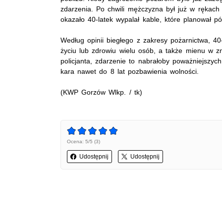
zdarzenia. Po chwili mężczyzna był już w rękach p
okazało 40-latek wypalał kable, które planował pó
Według opinii biegłego z zakresy pożarnictwa, 40
życiu lub zdrowiu wielu osób, a także mienu w 
policjanta, zdarzenie to nabrałoby poważniejszyc
kara nawet do 8 lat pozbawienia wolności.
(KWP Gorzów Wlkp. / tk)
Ocena: 5/5 (3)
Udostępnij
Udostępnij