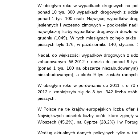
W ubiegłym roku w wypadkach drogowych na polsk
ponad 10 tys. 300 wypadkach drogowych z udział
ponad 1 tys. 100 osób. Najwięcej wypadków drog
jesiennych i wczesno zimowych – podkreślał nadins
największej liczby wypadków drogowych doszło w l
grudniu (1049). W tych miesiącach zginęło także 
pieszych było 176, w październiku 140, styczniu
Nadal, do większości wypadków drogowych z udzi
zabudowanym. W 2012 r. doszło do ponad 9 ty
(ponad 1 tys. 100 na obszarze niezabudowanym)
niezabudowanym), a około 9 tys. zostało ranny
W ubiegłym roku w porównaniu do 2011 r. o 70 o
2012 r. zmniejszyła się do 3 tys. 342 liczba osób
pieszych.
W Polsce na tle krajów europejskich liczba ofia
Największych odsetek liczby osób, które zginęł
Włoszech (45,2%), na Cyprze (28,2%) i w Portuga
Według aktualnych danych policyjnych tylko w t