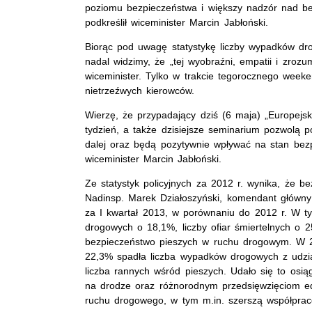
poziomu bezpieczeństwa i większy nadzór nad be
podkreślił wiceminister Marcin Jabłoński.
Biorąc pod uwagę statystykę liczby wypadków d
nadal widzimy, że „tej wyobraźni, empatii i zrozu
wiceminister. Tylko w trakcie tegorocznego week
nietrzeźwych kierowców.
Wierzę, że przypadający dziś (6 maja) „Europej
tydzień, a także dzisiejsze seminarium pozwolą p
dalej oraz będą pozytywnie wpływać na stan bez
wiceminister Marcin Jabłoński.
Ze statystyk policyjnych za 2012 r. wynika, że b
Nadinsp. Marek Działoszyński, komendant główny
za I kwartał 2013, w porównaniu do 2012 r. W ty
drogowych o 18,1%, liczby ofiar śmiertelnych o 
bezpieczeństwo pieszych w ruchu drogowym. W 2
22,3% spadła liczba wypadków drogowych z udzia
liczba rannych wśród pieszych. Udało się to osiąg
na drodze oraz różnorodnym przedsięwzięciom ed
ruchu drogowego, w tym m.in. szerszą współprac