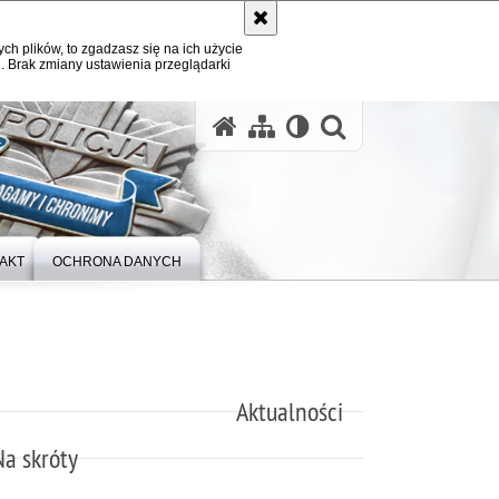
ych plików, to zgadzasz się na ich użycie
. Brak zmiany ustawienia przeglądarki
otwórz wysz
AKT
OCHRONA DANYCH
Aktualności
Na skróty