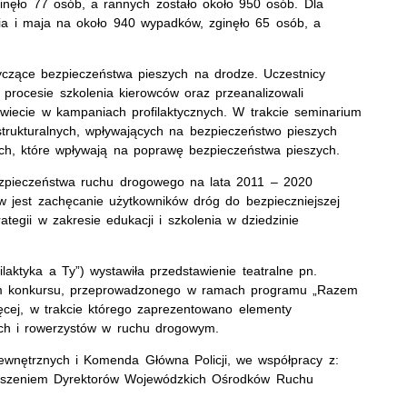
nęło 77 osób, a rannych zostało około 950 osób. Dla
ia i maja na około 940 wypadków, zginęło 65 osób, a
czące bezpieczeństwa pieszych na drodze. Uczestnicy
 procesie szkolenia kierowców oraz przeanalizowali
świecie w kampaniach profilaktycznych. W trakcie seminarium
trukturalnych, wpływających na bezpieczeństwo pieszych
h, które wpływają na poprawę bezpieczeństwa pieszych.
 bezpieczeństwa ruchu drogowego na lata 2011 – 2020
ów jest zachęcanie użytkowników dróg do bezpieczniejszej
ategii w zakresie edukacji i szkolenia w dziedzinie
aktyka a Ty”) wystawiła przedstawienie teatralne pn.
atem konkursu, przeprowadzonego w ramach programu „Razem
ięcej, w trakcie którego zaprezentowano elementy
ch i rowerzystów w ruchu drogowym.
wnętrznych i Komenda Główna Policji, we współpracy z:
yszeniem Dyrektorów Wojewódzkich Ośrodków Ruchu