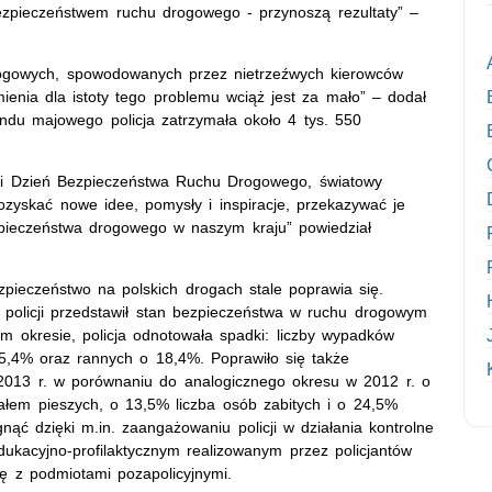
zpieczeństwem ruchu drogowego - przynoszą rezultaty” –
rogowych, spowodowanych przez nietrzeźwych kierowców
mienia dla istoty tego problemu wciąż jest za mało” – dodał
endu majowego policja zatrzymała około 4 tys. 550
ski Dzień Bezpieczeństwa Ruchu Drogowego, światowy
ozyskać nowe idee, pomysły i inspiracje, przekazywać je
pieczeństwa drogowego w naszym kraju” powiedział
ezpieczeństwo na polskich drogach stale poprawia się.
 policji przedstawił stan bezpieczeństwa w ruchu drogowym
m okresie, policja odnotowała spadki: liczby wypadków
25,4% oraz rannych o 18,4%. Poprawiło się także
013 r. w porównaniu do analogicznego okresu w 2012 r. o
łem pieszych, o 13,5% liczba osób zabitych i o 24,5%
nąć dzięki m.in. zaangażowaniu policji w działania kontrolne
ukacyjno-profilaktycznym realizowanym przez policjantów
ę z podmiotami pozapolicyjnymi.