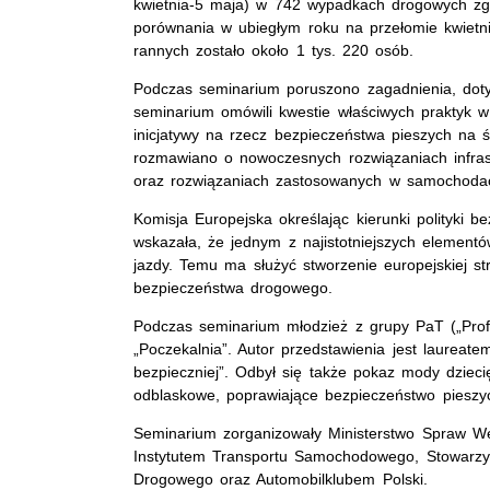
kwietnia-5 maja) w 742 wypadkach drogowych zgi
porównania w ubiegłym roku na przełomie kwietn
rannych zostało około 1 tys. 220 osób.
Podczas seminarium poruszono zagadnienia, doty
seminarium omówili kwestie właściwych praktyk w
inicjatywy na rzecz bezpieczeństwa pieszych na 
rozmawiano o nowoczesnych rozwiązaniach infras
oraz rozwiązaniach zastosowanych w samochodac
Komisja Europejska określając kierunki polityki
wskazała, że jednym z najistotniejszych element
jazdy. Temu ma służyć stworzenie europejskiej str
bezpieczeństwa drogowego.
Podczas seminarium młodzież z grupy PaT („Profil
„Poczekalnia”. Autor przedstawienia jest laure
bezpieczniej”. Odbył się także pokaz mody dziec
odblaskowe, poprawiające bezpieczeństwo pieszy
Seminarium zorganizowały Ministerstwo Spraw We
Instytutem Transportu Samochodowego, Stowarz
Drogowego oraz Automobilklubem Polski.