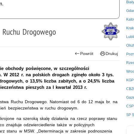
Biał
m.
Gda
Kato
Kra
wa Ruchu Drogowego
Lubl
Olsz
Powrót
Drukuj
Poz
Rze
ie obchody poświęcone, w szczególności
Wro
W 2012 r. na polskich drogach zginęło około 3 tys.
KGP
rogowych, o 13,5% liczba zabitych, a o 24,5% liczba
pieczeństwa pieszych za I kwartał 2013 r.
CBZ
Gaze
eństwa Ruchu Drogowego. Natomiast od 6 do 12 maja br. na
CSP
dzień bezpieczeństwa w ruchu drogowym.
SP S
rojone na szeroką skalę działania na rzecz poprawy stanu
 co znajduje odzwierciedlenie także w policyjnych
etarz stanu w MSW. „Determinacja w zakresie podnoszenia