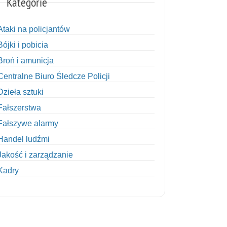
Kategorie
Ataki na policjantów
Bójki i pobicia
Broń i amunicja
Centralne Biuro Śledcze Policji
Dzieła sztuki
Fałszerstwa
Fałszywe alarmy
Handel ludźmi
Jakość i zarządzanie
Kadry
Kobiety w Policji
Korupcja
Kradzież