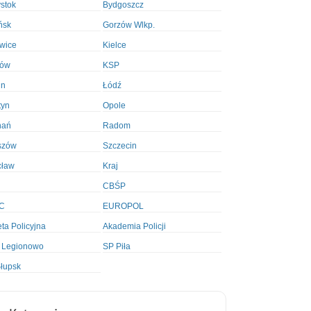
ystok
Bydgoszcz
ńsk
Gorzów Wlkp.
wice
Kielce
ków
KSP
in
Łódź
tyn
Opole
nań
Radom
szów
Szczecin
cław
Kraj
CBŚP
C
EUROPOL
ta Policyjna
Akademia Policji
 Legionowo
SP Piła
łupsk