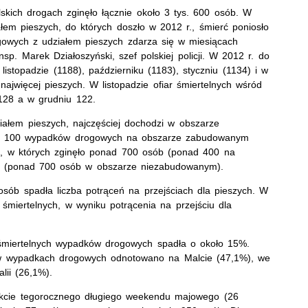
ich drogach zginęło łącznie około 3 tys. 600 osób. W
em pieszych, do których doszło w 2012 r., śmierć poniosło
owych z udziałem pieszych zdarza się w miesiącach
p. Marek Działoszyński, szef polskiej policji. W 2012 r. do
istopadzie (1188), październiku (1183), styczniu (1134) i w
najwięcej pieszych. W listopadzie ofiar śmiertelnych wśród
 128 a w grudniu 122.
ałem pieszych, najczęściej dochodzi w obszarze
s. 100 wypadków drogowych na obszarze zabudowanym
, w których zginęło ponad 700 osób (ponad 400 na
ch (ponad 700 osób w obszarze niezabudowanym).
sób spadła liczba potrąceń na przejściach dla pieszych. W
 śmiertelnych, w wyniku potrącenia na przejściu dla
r śmiertelnych wypadków drogowych spadła o około 15%.
y w wypadkach drogowych odnotowano na Malcie (47,1%), we
lii (26,1%).
rakcie tegorocznego długiego weekendu majowego (26