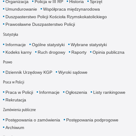
Organizacja
Policja w III RP
Historia
Sprzęt
Umundurowanie
Współpraca międzynarodowa
Duszpasterstwo Policji Kościoła Rzymskokatolickiego
Prawosławne Duszpasterstwo Policji
Statystyka
Informacje
Ogólne statystyki
Wybrane statystyki
Kodeks karny
Ruch drogowy
Raporty
Opinia publiczna
Prawo
Dziennik Urzędowy KGP
Wyroki sądowe
Praca w Policji
Praca w Policji
Informacje
Ogłoszenia
Listy rankingowe
Rekrutacja
Zamówienia publiczne
Postępowania o zamówienia
Postępowania podprogowe
Archiwum