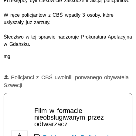
Przestępcy byli całkowicie zaskoczeni akcją policjantów.
W ręce policjantów z CBŚ wpadły 3 osoby, które
usłyszały już zarzuty.
Śledztwo w tej sprawie nadzoruje Prokuratura Apelacyjna
w Gdańsku.
mg
Film
Policjanci z CBŚ uwolnili porwanego obywatela
Szwecji
Opis filmu: cbś, porwania
Film w formacie
nieobsługiwanym przez
odtwarzacz.